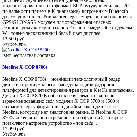
дисплеем! Улучшенная сигнатурная технология,
модернизированная платформа HSP Plus (улучшение до +20%
по дальности приема в К-диапазоне), встроенным Bluetooth
для современного обновления через смартфон или планшет и
GPS/GLONASS-модулем для отображения опасных
стационарных камер и радаров. Отличие моделей с индексом
W - только эксклюзивный белый цвет дисплея.
13 500 руб.
Уведомить
Хит
Бесплатная доставка
Neoline X-COP 8700s
Neoline X-COP 8700s – новейший технологичный радар-
детектор премиум класса с международной радарной
платформой для детектирования радаров в К и Ка диапазонах.
Дизайн X-COP 8700s вобрал в себя элементы хорошо
зарекомендовавших себя моделей X-COP 5700 и 8500 и
сохранил черты фирменного дизайна радар-детекторов
Neoline, которому нет аналогов на рынке. В Neoline X-COP
8700s интегрировано огромное кол-во функций, которые
позволяют настроить устройство «под себя».
17 990 руб.
Уведомить