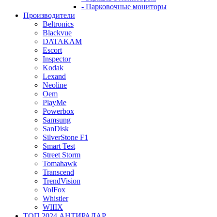
- Парковочные мониторы
Производители
Beltronics
Blackvue
DATAKAM
Escort
Inspector
Kodak
Lexand
Neoline
Oem
PlayMe
Powerbox
Samsung
SanDisk
SilverStone F1
Smart Test
Street Storm
Tomahawk
Transcend
TrendVision
VolFox
Whistler
WIIIX
ТОП 2024 АНТИРАДАР