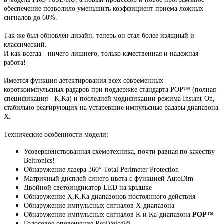
обеспечение позволило уменьшить коэффициент приема ложных
сигналов до 60%.
Так же был обновлен дизайн, теперь он стал более изящный и
классический.
И как всегда - ничего лишнего, только качественная и надежная
работа!
Имеется функция детектирования всех современных
короткоимпульсных радаров при поддержке стандарта POP™ (полная
спецификация - K,Ka) и последней модификации режима Instant-On,
стабильно реагирующих на устаревшие импульсные радары диапазона
X.
Технические особенности модели:
Усовершенствованная схемотехника, почти равная по качеству
Beltronics!
Обнаружение лазера 360° Total Perimeter Protection
Матричный дисплей синего цвета с функцией AutoDim
Двойной светоиндикатор LED на крышке
Обнаружение X,K,Ka диапазонов постоянного действия
Обнаружение импульсных сигналов X-диапазона
Обнаружение импульсных сигналов K и Ka-диапазона
POP™
Голосовое оповещение RealVoice™