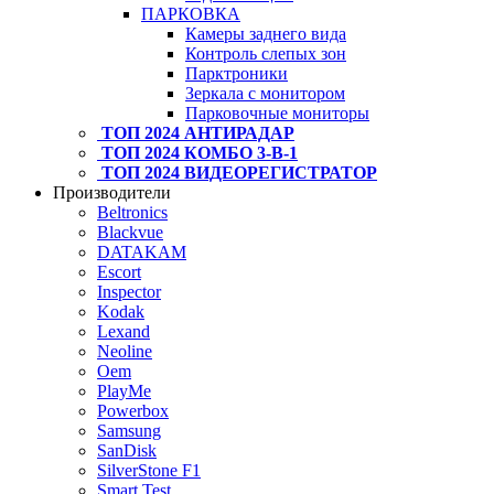
ПАРКОВКА
Камеры заднего вида
Контроль слепых зон
Парктроники
Зеркала с монитором
Парковочные мониторы
ТОП 2024 АНТИРАДАР
ТОП 2024 КОМБО 3-В-1
ТОП 2024 ВИДЕОРЕГИСТРАТОР
Производители
Beltronics
Blackvue
DATAKAM
Escort
Inspector
Kodak
Lexand
Neoline
Oem
PlayMe
Powerbox
Samsung
SanDisk
SilverStone F1
Smart Test