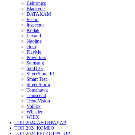
Beltronics
Blackvue
DATAKAM
Escort
Inspector
Kodak
Lexand
Neoline
Oem
PlayMe
Powerbox
Samsung
SanDisk
SilverStone F1
Smart Test
Street Storm
Tomahawk
Transcend
TrendVision
VolFox
Whistler
WIIIX
ТОП 2024 АНТИРАДАР
ТОП 2024 КОМБО
ТОП 2024 РЕГИСТРАТОР