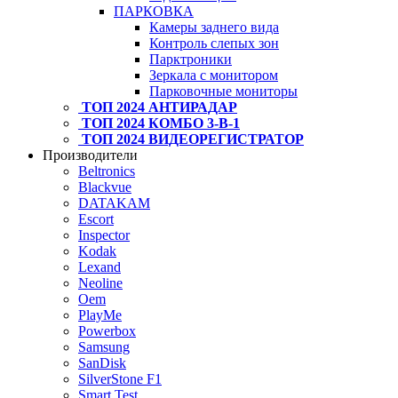
ПАРКОВКА
Камеры заднего вида
Контроль слепых зон
Парктроники
Зеркала с монитором
Парковочные мониторы
ТОП 2024 АНТИРАДАР
ТОП 2024 КОМБО 3-В-1
ТОП 2024 ВИДЕОРЕГИСТРАТОР
Производители
Beltronics
Blackvue
DATAKAM
Escort
Inspector
Kodak
Lexand
Neoline
Oem
PlayMe
Powerbox
Samsung
SanDisk
SilverStone F1
Smart Test