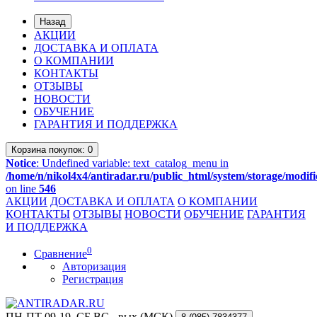
Назад
АКЦИИ
ДОСТАВКА И ОПЛАТА
О КОМПАНИИ
КОНТАКТЫ
ОТЗЫВЫ
НОВОСТИ
ОБУЧЕНИЕ
ГАРАНТИЯ И ПОДДЕРЖКА
Корзина
покупок
: 0
Notice
: Undefined variable: text_catalog_menu in
/home/n/nikol4x4/antiradar.ru/public_html/system/storage/modifi
on line
546
АКЦИИ
ДОСТАВКА И ОПЛАТА
О КОМПАНИИ
КОНТАКТЫ
ОТЗЫВЫ
НОВОСТИ
ОБУЧЕНИЕ
ГАРАНТИЯ
И ПОДДЕРЖКА
0
Сравнение
Авторизация
Регистрация
ПН-ПТ 09-19, СБ,ВС - вых (МСК)