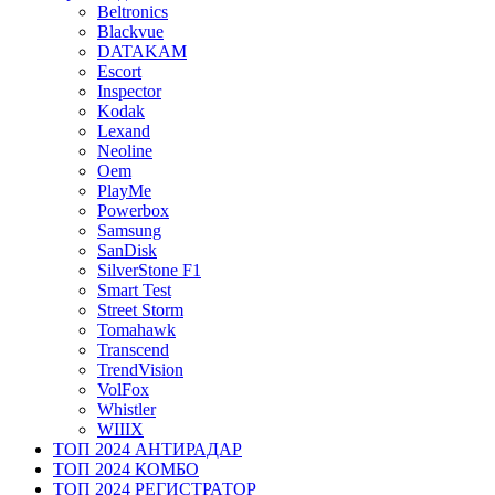
Beltronics
Blackvue
DATAKAM
Escort
Inspector
Kodak
Lexand
Neoline
Oem
PlayMe
Powerbox
Samsung
SanDisk
SilverStone F1
Smart Test
Street Storm
Tomahawk
Transcend
TrendVision
VolFox
Whistler
WIIIX
ТОП 2024 АНТИРАДАР
ТОП 2024 КОМБО
ТОП 2024 РЕГИСТРАТОР