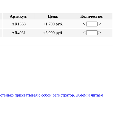
Артикул:
Цена:
Количество:
<
>
AR1363
+1 700 руб.
<
>
AR4081
+3 000 руб.
астенько прихватывая с собой регистратор. Жмем и читаем!