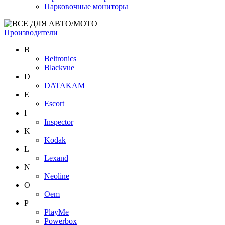
Парковочные мониторы
Производители
B
Beltronics
Blackvue
D
DATAKAM
E
Escort
I
Inspector
K
Kodak
L
Lexand
N
Neoline
O
Oem
P
PlayMe
Powerbox