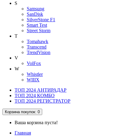
S
Samsung
SanDisk
SilverStone F1
Smart Test
Street Storm
T
Tomahawk
Transcend
TrendVision
V
VolFox
W
Whistler
WIIIX
ТОП 2024 АНТИРАДАР
ТОП 2024 КОМБО
ТОП 2024 РЕГИСТРАТОР
Корзина
покупок
: 0
Ваша корзина пуста!
Главная