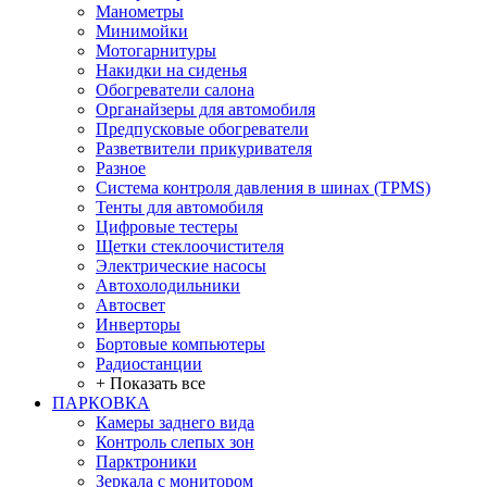
Манометры
Минимойки
Мотогарнитуры
Накидки на сиденья
Обогреватели салона
Органайзеры для автомобиля
Предпусковые обогреватели
Разветвители прикуривателя
Разное
Система контроля давления в шинах (TPMS)
Тенты для автомобиля
Цифровые тестеры
Щетки стеклоочистителя
Электрические насосы
Автохолодильники
Автосвет
Инверторы
Бортовые компьютеры
Радиостанции
+ Показать все
ПАРКОВКА
Камеры заднего вида
Контроль слепых зон
Парктроники
Зеркала с монитором