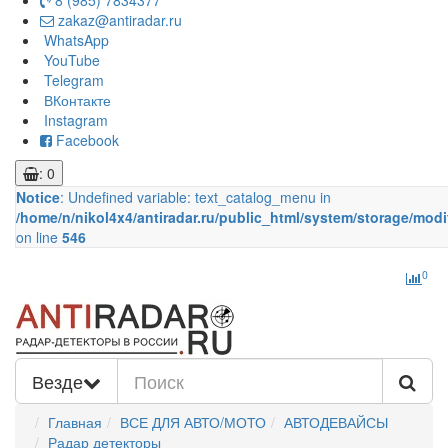
8 (985) 7834377
zakaz@antiradar.ru
WhatsApp
YouTube
Telegram
ВКонтакте
Instagram
Facebook
: 0
Notice
: Undefined variable: text_catalog_menu in
/home/n/nikol4x4/antiradar.ru/public_html/system/storage/modi
on line
546
0
Везде
Главная
ВСЕ ДЛЯ АВТО/МОТО
АВТОДЕВАЙСЫ
Радар детекторы