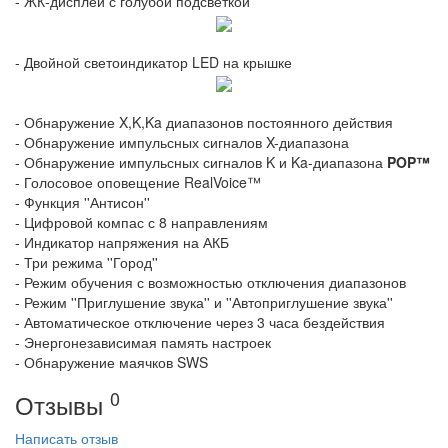
- ЖК-дисплей с голубой подсветкой
- Двойной светоиндикатор LED на крышке
- Обнаружение X,K,Ka диапазонов постоянного действия
- Обнаружение импульсных сигналов X-диапазона
- Обнаружение импульсных сигналов K и Ka-диапазона
POP™
- Голосовое оповещение RealVoice™
- Функция ''Антисон''
- Цифровой компас с 8 направлениям
- Индикатор напряжения на АКБ
- Три режима ''Город''
- Режим обучения с возможностью отключения диапазонов
- Режим ''Приглушение звука'' и ''Автоприглушение звука''
- Автоматическое отключение через 3 часа бездействия
- Энергонезависимая память настроек
- Обнаружение маячков SWS
0
Отзывы
Написать отзыв