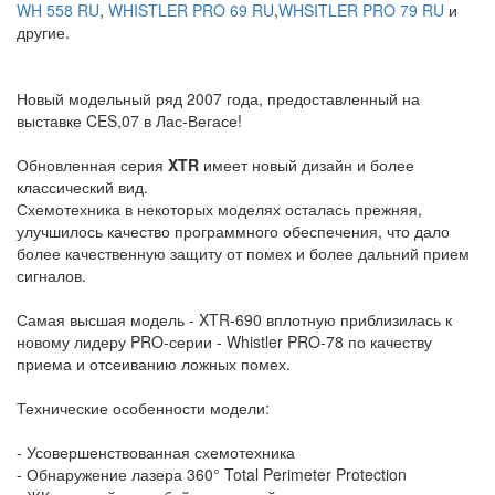
WH 558 RU
,
WHISTLER PRO 69 RU
,
WHSITLER PRO 79 RU
и
другие.
Новый модельный ряд 2007 года, предоставленный на
выставке CES,07 в Лас-Вегасе!
ANTIRADAR.RU
Обновленная серия
XTR
имеет новый дизайн и более
классический вид.
Схемотехника в некоторых моделях осталась прежняя,
улучшилось качество программного обеспечения, что дало
более качественную защиту от помех и более дальний прием
сигналов.
ANTIRADAR.RU
Самая высшая модель - XTR-690 вплотную приблизилась к
новому лидеру PRO-серии - Whistler PRO-78 по качеству
приема и отсеиванию ложных помех.
ANTIRADAR.RU
Технические особенности модели:
ANTIRADAR.RU
- Усовершенствованная схемотехника
- Обнаружение лазера 360° Total Perimeter Protection