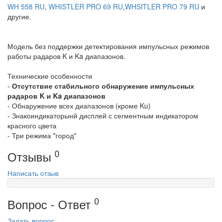
WH 558 RU
,
WHISTLER PRO 69 RU
,
WHSITLER PRO 79 RU
и
другие.
Модель без поддержки детектирования импульсных режимов
работы радаров K и Ka диапазонов.
ANTIRADAR.RU
Технические особенности
-
Отсутствие стабильного обнаружение импульсных
радаров K и Ka диапазонов
- Обнаружение всех диапазонов (кроме Ku)
- Знакоиндикаторынй дисплей с сегментным индикатором
красного цвета
- Три режима "город"
ANTIRADAR.RU
0
Отзывы
Написать отзыв
0
Вопрос - Ответ
Задать вопрос