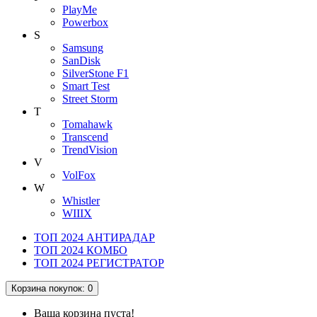
PlayMe
Powerbox
S
Samsung
SanDisk
SilverStone F1
Smart Test
Street Storm
T
Tomahawk
Transcend
TrendVision
V
VolFox
W
Whistler
WIIIX
ТОП 2024 АНТИРАДАР
ТОП 2024 КОМБО
ТОП 2024 РЕГИСТРАТОР
Корзина
покупок
: 0
Ваша корзина пуста!