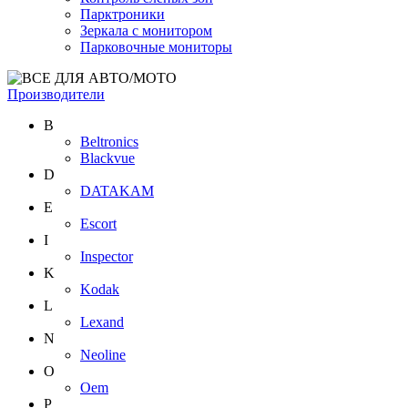
Парктроники
Зеркала с монитором
Парковочные мониторы
Производители
B
Beltronics
Blackvue
D
DATAKAM
E
Escort
I
Inspector
K
Kodak
L
Lexand
N
Neoline
O
Oem
P