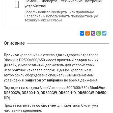
Помощь Эксперта - технические настройки
устройства!
Советы нашего эксперта - как правильно
настроить и использовать приобретаемую
технику и аксессуары!
Описание
Прочное
крепление на стекло для видеорегистраторов
Blackvue DR500/600/650 имеет приятный
современный
дизайн
, универсальный держатель для устройства и
невероятное качество сборки. Данное крепление в
автомобиль оборудовано специальным механизмом
установки и
защитой от вибраций
во время движения.
Подходит на модели BlackVue серии 500/600/650 (
BlackVue
DR500GW, DR500-HD, DR600GW, DR600-HD, DR650GW, DR650-
HD
).
Продаётся вместе
со скотчем
для монтажа. Скотч уже
наклеен на крепление.