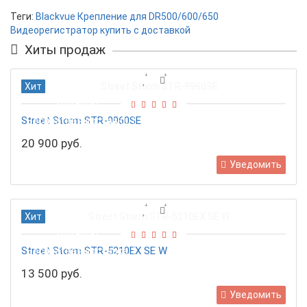
Теги:
Blackvue Крепление для DR500/600/650
Видеорегистратор купить с доставкой
Хиты продаж
Хит
Подарок!
Street Storm STR-9960SE
Бесплатная доставка
20 900 руб.
Уведомить
Хит
Подарок!
Street Storm STR-5210EX SE W
Бесплатная доставка
13 500 руб.
Уведомить