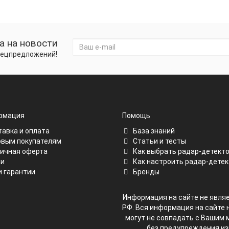
а на новости
спецпредложений!
рмация
Помощь
авка и оплата
База знаний
вым покупателям
Статьи и тесты
ичная оферта
Как выбрать радар-детект
ии
Как настроить радар-детек
 гарантии
Бренды
Информация на сайте не являе
РФ. Вся информация на сайте 
могут не совпадать с Вашим 
без предупреждения и