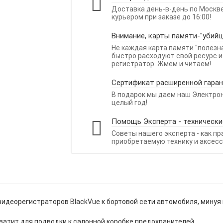
Доставка день-в-день по Москв
курьером при заказе до 16:00!
Внимание, карты памяти-"убийц
Не каждая карта памяти "полезн
быстро расходуют свой ресурс и
регистратор. Жмем и читаем!
Сертификат расширенной гаран
В подарок мы даем наш Электро
целый год!
Помощь Эксперта - технически
Советы нашего эксперта - как п
приобретаемую технику и аксесс
идеорегистраторов BlackVue к бортовой сети автомобиля, минуя 
 хватит для подводки к салонной коробке предохранителей.