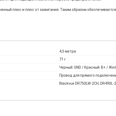
оянный плюс и плюс от зажигания. Таким образом обеспечиваетс
4,5 метра
71 г
Черный: GND / Красный: B+ / Же
Провод для прямого подключен
Blackvue DR750LW-2CH, DR490L-