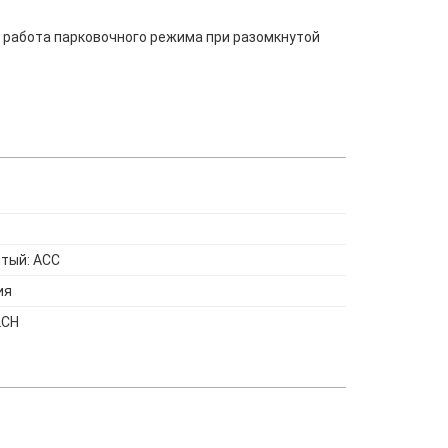
я работа парковочного режима при разомкнутой
лтый: ACC
ия
2CH