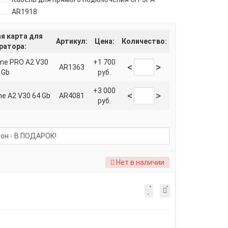
AR1918
я карта для
Артикул:
Цена:
Количество:
ратора:
eme PRO A2 V30
+1 700
<
>
AR1363
 Gb
руб.
+3 000
<
>
me A2 V30 64 Gb
AR4081
руб.
Нет в наличии