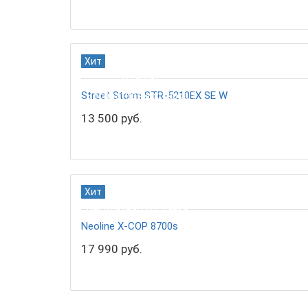
Хит
Подарок!
Street Storm STR-5210EX SE W
Бесплатная доставка
13 500 руб.
Хит
Бесплатная доставка
Neoline X-COP 8700s
17 990 руб.