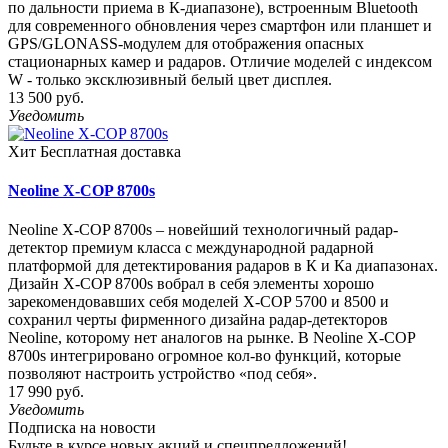
по дальности приема в К-диапазоне), встроенным Bluetooth
для современного обновления через смартфон или планшет и
GPS/GLONASS-модулем для отображения опасных
стационарных камер и радаров. Отличие моделей с индексом
W - только эксклюзивный белый цвет дисплея.
13 500 руб.
Уведомить
Хит
Бесплатная доставка
Neoline X-COP 8700s
Neoline X-COP 8700s – новейший технологичный радар-
детектор премиум класса с международной радарной
платформой для детектирования радаров в К и Ка диапазонах.
Дизайн X-COP 8700s вобрал в себя элементы хорошо
зарекомендовавших себя моделей X-COP 5700 и 8500 и
сохранил черты фирменного дизайна радар-детекторов
Neoline, которому нет аналогов на рынке. В Neoline X-COP
8700s интегрировано огромное кол-во функций, которые
позволяют настроить устройство «под себя».
17 990 руб.
Уведомить
Подписка на новости
Будьте в курсе новых акций и спецпредложений!