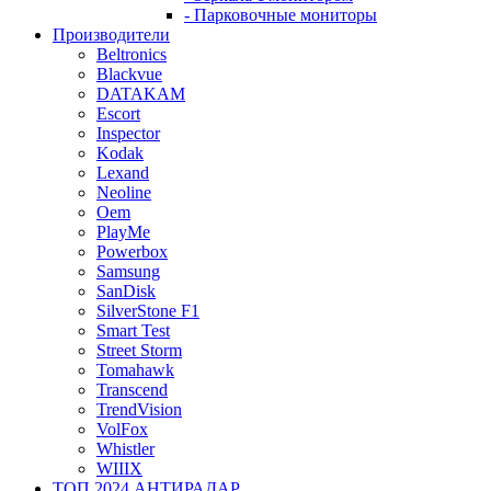
- Парковочные мониторы
Производители
Beltronics
Blackvue
DATAKAM
Escort
Inspector
Kodak
Lexand
Neoline
Oem
PlayMe
Powerbox
Samsung
SanDisk
SilverStone F1
Smart Test
Street Storm
Tomahawk
Transcend
TrendVision
VolFox
Whistler
WIIIX
ТОП 2024 АНТИРАДАР