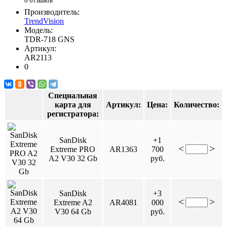
0 отзывов
Производитель:
TrendVision
Модель:
TDR-718 GNS
Артикул:
AR2113
0
Специальная
карта для
Артикул:
Цена:
Количество:
регистратора:
SanDisk
+1
<
>
Extreme PRO
AR1363
700
A2 V30 32 Gb
руб.
SanDisk
+3
<
>
Extreme A2
AR4081
000
V30 64 Gb
руб.