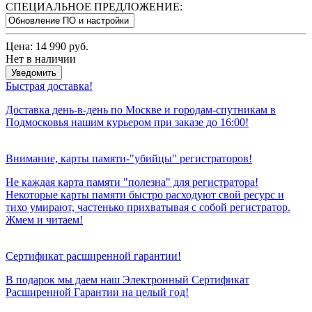
СПЕЦИАЛЬНОЕ ПРЕДЛОЖЕНИЕ:
Цена:
14 990 руб.
Нет в наличии
Уведомить
Быстрая доставка!
Доставка день-в-день по Москве и городам-спутникам в
Подмосковья нашим курьером при заказе до 16:00!
Внимание, карты памяти-"убийцы" регистраторов!
Не каждая карта памяти "полезна" для регистратора!
Некоторые карты памяти быстро расходуют свой ресурс и
тихо умирают, частенько прихватывая с собой регистратор.
Жмем и читаем!
Сертификат расширенной гарантии!
В подарок мы даем наш Электронный Сертификат
Расширенной Гарантии на целый год!