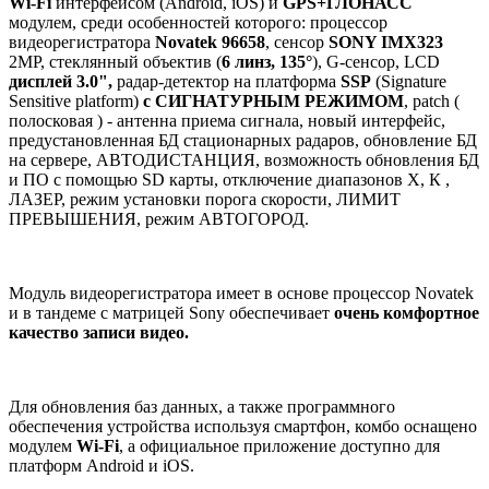
Wi-Fi
интерфейсом (Android, iOS) и
GPS+ГЛОНАСС
модулем, среди особенностей которого: процессор
видеорегистратора
Novatek 96658
, сенсор
SONY IMX323
2MP, стеклянный объектив (
6 линз, 135°
), G-сенсор, LCD
дисплей 3.0",
радар-детектор на платформа
SSP
(Signature
Sensitive platform)
с СИГНАТУРНЫМ РЕЖИМОМ
, patch (
полосковая ) - антенна приема сигнала, новый интерфейс,
предустановленная БД стационарных радаров, обновление БД
на сервере, АВТОДИСТАНЦИЯ, возможность обновления БД
и ПО с помощью SD карты, отключение диапазонов Х, К ,
ЛАЗЕР, режим установки порога скорости, ЛИМИТ
ПРЕВЫШЕНИЯ, режим АВТОГОРОД.
Модуль видеорегистратора имеет в основе процессор Novatek
и в тандеме с матрицей Sony обеспечивает
очень комфортное
качество записи видео.
Для обновления баз данных, а также программного
обеспечения устройства используя смартфон, комбо оснащено
модулем
Wi-Fi
, а официальное приложение доступно для
платформ Android и iOS.