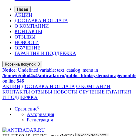
Назад
АКЦИИ
ДОСТАВКА И ОПЛАТА
О КОМПАНИИ
КОНТАКТЫ
ОТЗЫВЫ
НОВОСТИ
ОБУЧЕНИЕ
ГАРАНТИЯ И ПОДДЕРЖКА
Корзина
покупок
: 0
Notice
: Undefined variable: text_catalog_menu in
/home/n/nikol4x4/antiradar.ru/public_html/system/storage/modifi
on line
546
АКЦИИ
ДОСТАВКА И ОПЛАТА
О КОМПАНИИ
КОНТАКТЫ
ОТЗЫВЫ
НОВОСТИ
ОБУЧЕНИЕ
ГАРАНТИЯ
И ПОДДЕРЖКА
0
Сравнение
Авторизация
Регистрация
ПН-ПТ 09-19, СБ,ВС - вых (МСК)