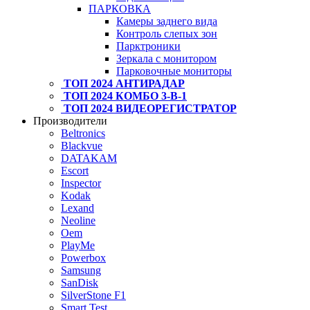
ПАРКОВКА
Камеры заднего вида
Контроль слепых зон
Парктроники
Зеркала с монитором
Парковочные мониторы
ТОП 2024 АНТИРАДАР
ТОП 2024 КОМБО 3-В-1
ТОП 2024 ВИДЕОРЕГИСТРАТОР
Производители
Beltronics
Blackvue
DATAKAM
Escort
Inspector
Kodak
Lexand
Neoline
Oem
PlayMe
Powerbox
Samsung
SanDisk
SilverStone F1
Smart Test