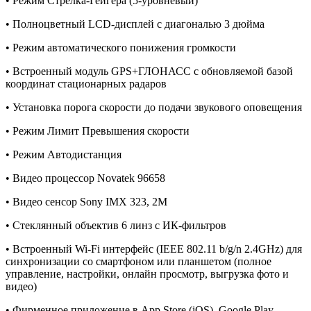
• Режим Стрелка-Гейгера (5-уровневый)
• Полноцветный LCD-дисплей с диагональю 3 дюйма
• Режим автоматического понижения громкости
• Встроенный модуль GPS+ГЛОНАСС с обновляемой базой
координат стационарных радаров
• Установка порога скорости до подачи звукового оповещения
• Режим Лимит Превышения скорости
• Режим Автодистанция
• Видео процессор Novatek 96658
• Видео сенсор Sony IMX 323, 2M
• Стеклянный объектив 6 линз с ИК-фильтров
• Встроенный Wi-Fi интерфейс (IEEE 802.11 b/g/n 2.4GHz) для
синхронизации со смартфоном или планшетом (полное
управление, настройки, онлайн просмотр, выгрузка фото и
видео)
• Фирменное приложение в App Store (iOS), Google Play