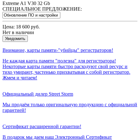
Extreme A1 V30 32 Gb
СПЕЦИАЛЬНОЕ ПРЕДЛОЖЕНИЕ:
Цена:
18 600 руб.
Нет в наличии
Уведомить
Внимание, карты памяти-"убийцы" регистраторов!
Не каждая карта памяти "полезна" для регистратора!
Некоторые карты памяти быстро расходуют свой ресурс и
тихо умирают, частенько прихватывая с собой регистратор.
Жмем и читаем!
Официальный дилер Street Storm
Мы продаём только оригинальную продукцию с официальной
гарантией!
Сертификат расширенной гарантии!
В подарок мы даем наш Электронный Сертификат