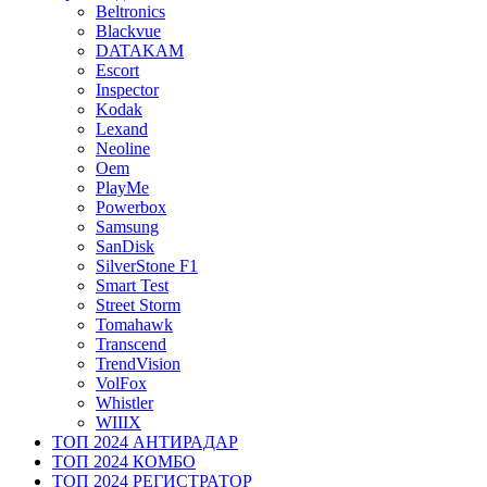
Beltronics
Blackvue
DATAKAM
Escort
Inspector
Kodak
Lexand
Neoline
Oem
PlayMe
Powerbox
Samsung
SanDisk
SilverStone F1
Smart Test
Street Storm
Tomahawk
Transcend
TrendVision
VolFox
Whistler
WIIIX
ТОП 2024 АНТИРАДАР
ТОП 2024 КОМБО
ТОП 2024 РЕГИСТРАТОР