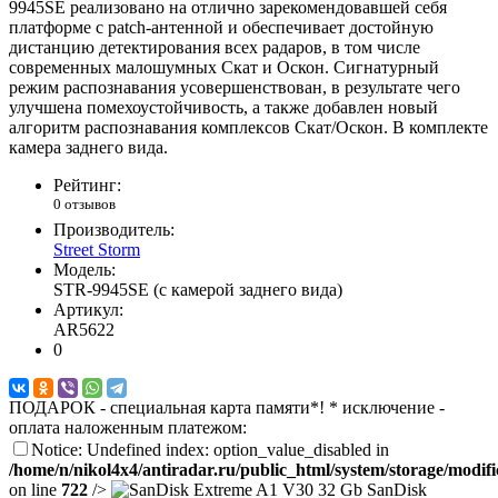
9945SE реализовано на отлично зарекомендовавшей себя
платформе c patch-антенной и обеспечивает достойную
дистанцию детектирования всех радаров, в том числе
современных малошумных Скат и Оскон. Сигнатурный
режим распознавания усовершенствован, в результате чего
улучшена помехоустойчивость, а также добавлен новый
алгоритм распознавания комплексов Скат/Оскон. В комплекте
камера заднего вида.
Рейтинг:
0 отзывов
Производитель:
Street Storm
Модель:
STR-9945SE (с камерой заднего вида)
Артикул:
AR5622
0
ПОДАРОК - специальная карта памяти*! * исключение -
оплата наложенным платежом:
Notice: Undefined index: option_value_disabled in
/home/n/nikol4x4/antiradar.ru/public_html/system/storage/modifi
on line
722
/>
SanDisk