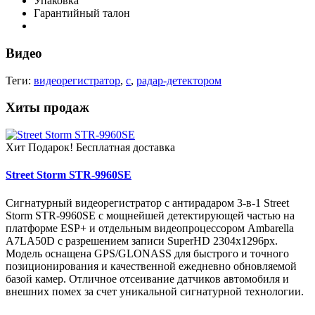
Упаковка
Гарантийный талон
Видео
Теги:
видеорегистратор
,
с
,
радар-детектором
Хиты продаж
Хит
Подарок!
Бесплатная доставка
Street Storm STR-9960SE
Сигнатурный видеорегистратор с антирадаром 3-в-1 Street
Storm STR-9960SE с мощнейшей детектирующей частью на
платформе ESP+ и отдельным видеопроцессором Ambarella
A7LA50D c разрешением записи SuperHD 2304х1296px.
Модель оснащена GPS/GLONASS для быстрого и точного
позиционирования и качественной ежедневно обновляемой
базой камер. Отличное отсеивание датчиков автомобиля и
внешних помех за счет уникальной сигнатурной технологии.