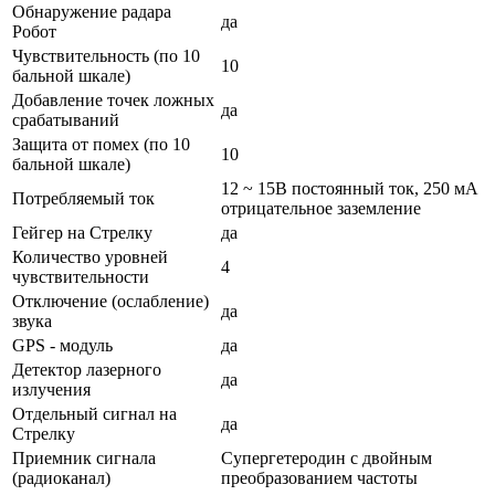
Обнаружение радара
да
Робот
Чувствительность (по 10
10
бальной шкале)
Добавление точек ложных
да
срабатываний
Защита от помех (по 10
10
бальной шкале)
12 ~ 15В постоянный ток, 250 мА
Потребляемый ток
отрицательное заземление
Гейгер на Cтрелку
да
Количество уровней
4
чувствительности
Отключение (ослабление)
да
звука
GPS - модуль
да
Детектор лазерного
да
излучения
Отдельный сигнал на
да
Стрелку
Приемник сигнала
Супергетеродин с двойным
(радиоканал)
преобразованием частоты