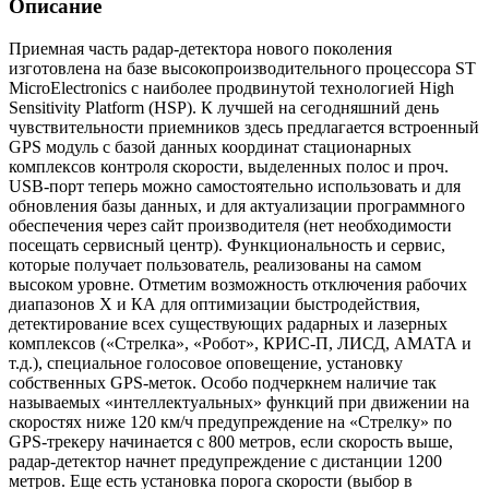
Описание
Приемная часть радар-детектора нового поколения
изготовлена на базе высокопроизводительного процессора ST
MicroElectronics с наиболее продвинутой технологией High
Sensitivity Platform (HSP). К лучшей на сегодняшний день
чувствительности приемников здесь предлагается встроенный
GPS модуль с базой данных координат стационарных
комплексов контроля скорости, выделенных полос и проч.
USB-порт теперь можно самостоятельно использовать и для
обновления базы данных, и для актуализации программного
обеспечения через сайт производителя (нет необходимости
посещать сервисный центр). Функциональность и сервис,
которые получает пользователь, реализованы на самом
высоком уровне. Отметим возможность отключения рабочих
диапазонов Х и КА для оптимизации быстродействия,
детектирование всех существующих радарных и лазерных
комплексов («Стрелка», «Робот», КРИС-П, ЛИСД, АМАТА и
т.д.), специальное голосовое оповещение, установку
собственных GPS-меток. Особо подчеркнем наличие так
называемых «интеллектуальных» функций при движении на
скоростях ниже 120 км/ч предупреждение на «Стрелку» по
GPS-трекеру начинается с 800 метров, если скорость выше,
радар-детектор начнет предупреждение с дистанции 1200
метров. Еще есть установка порога скорости (выбор в