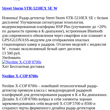
Street Storm STR-5210EX SE W
Новинка! Радар-детектор Street Storm STR-5210EX SE с белым
дисплеем! Улучшенная сигнатурная технология,
модернизированная платформа HSP Plus (улучшение до +20%
по дальности приема в К-диапазоне), встроенным Bluetooth
для современного обновления через смартфон или планшет и
GPS/GLONASS-модулем для отображения опасных
стационарных камер и радаров. Отличие моделей с индексом
W - только эксклюзивный белый цвет дисплея.
13 500 руб.
Уведомить
Хит
Бесплатная доставка
Neoline X-COP 8700s
Neoline X-COP 8700s – новейший технологичный радар-
детектор премиум класса с международной радарной
платформой для детектирования радаров в К и Ка диапазонах.
Дизайн X-COP 8700s вобрал в себя элементы хорошо
зарекомендовавших себя моделей X-COP 5700 и 8500 и
сохранил черты фирменного дизайна радар-детекторов