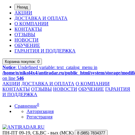
Назад
АКЦИИ
ДОСТАВКА И ОПЛАТА
О КОМПАНИИ
КОНТАКТЫ
ОТЗЫВЫ
НОВОСТИ
ОБУЧЕНИЕ
ГАРАНТИЯ И ПОДДЕРЖКА
Корзина
покупок
: 0
Notice
: Undefined variable: text_catalog_menu in
/home/n/nikol4x4/antiradar.ru/public_html/system/storage/modifi
on line
546
АКЦИИ
ДОСТАВКА И ОПЛАТА
О КОМПАНИИ
КОНТАКТЫ
ОТЗЫВЫ
НОВОСТИ
ОБУЧЕНИЕ
ГАРАНТИЯ
И ПОДДЕРЖКА
0
Сравнение
Авторизация
Регистрация
ПН-ПТ 09-19, СБ,ВС - вых (МСК)
8 (985)
7834377