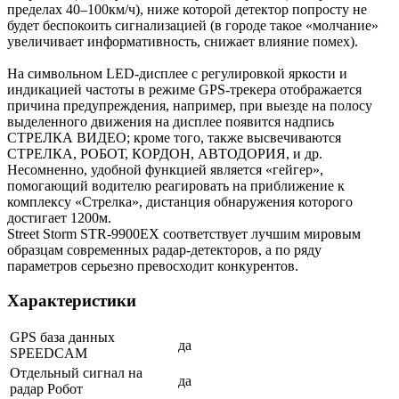
пределах 40–100км/ч), ниже которой детектор попросту не
будет беспокоить сигнализацией (в городе такое «молчание»
увеличивает информативность, снижает влияние помех).
На символьном LED-дисплее с регулировкой яркости и
индикацией частоты в режиме GPS-трекера отображается
причина предупреждения, например, при выезде на полосу
выделенного движения на дисплее появится надпись
СТРЕЛКА ВИДЕО; кроме того, также высвечиваются
СТРЕЛКА, РОБОТ, КОРДОН, АВТОДОРИЯ, и др.
Несомненно, удобной функцией является «гейгер»,
помогающий водителю реагировать на приближение к
комплексу «Стрелка», дистанция обнаружения которого
достигает 1200м.
Street Storm STR-9900EX соответствует лучшим мировым
образцам современных радар-детекторов, а по ряду
параметров серьезно превосходит конкурентов.
Характеристики
GPS база данных
да
SPEEDCAM
Отдельный сигнал на
да
радар Робот