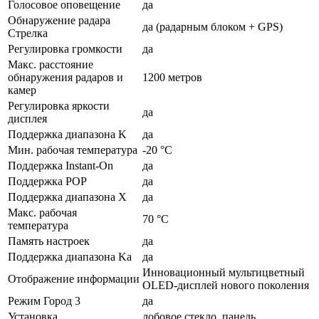
Голосовое оповещение
да
Обнаружение радара
да (радарным блоком + GPS)
Стрелка
Регулировка громкости
да
Макс. расстояние
обнаружения радаров и
1200 метров
камер
Регулировка яркости
да
дисплея
Поддержка диапазона K
да
Мин. рабочая температура
-20 °C
Поддержка Instant-On
да
Поддержка POP
да
Поддержка диапазона X
да
Макс. рабочая
70 °C
температура
Память настроек
да
Поддержка диапазона Ka
да
Инновационный мультицветный
Отображение информации
OLED-дисплей нового поколения
Режим Город 3
да
Установка
лобовое стекло, панель