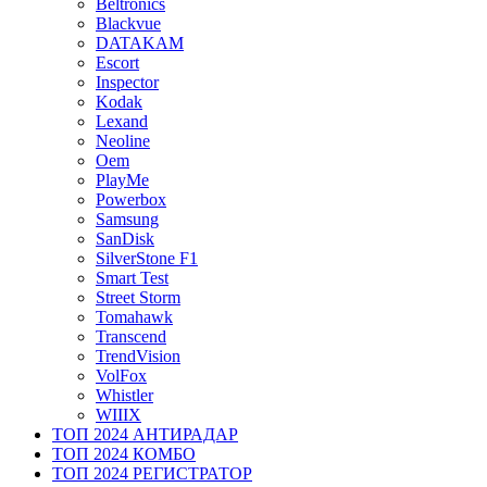
Beltronics
Blackvue
DATAKAM
Escort
Inspector
Kodak
Lexand
Neoline
Oem
PlayMe
Powerbox
Samsung
SanDisk
SilverStone F1
Smart Test
Street Storm
Tomahawk
Transcend
TrendVision
VolFox
Whistler
WIIIX
ТОП 2024 АНТИРАДАР
ТОП 2024 КОМБО
ТОП 2024 РЕГИСТРАТОР