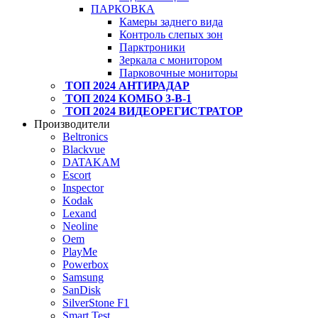
ПАРКОВКА
Камеры заднего вида
Контроль слепых зон
Парктроники
Зеркала с монитором
Парковочные мониторы
ТОП 2024 АНТИРАДАР
ТОП 2024 КОМБО 3-В-1
ТОП 2024 ВИДЕОРЕГИСТРАТОР
Производители
Beltronics
Blackvue
DATAKAM
Escort
Inspector
Kodak
Lexand
Neoline
Oem
PlayMe
Powerbox
Samsung
SanDisk
SilverStone F1
Smart Test