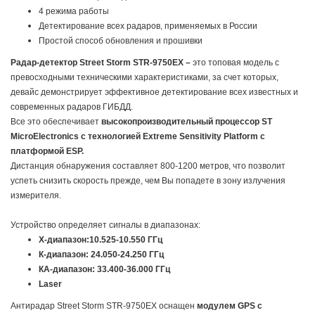
4 режима работы
Детектирование всех радаров, применяемых в России
Простой способ обновления и прошивки
Радар-детектор Street Storm
STR-9750
EX –
это топовая модель с
превосходными техническими характеристиками, за счет которых,
девайс демонстрирует эффективное детектирование всех известных и
современных радаров ГИБДД.
Все это обеспечивает
высокопроизводительный процессор ST
MicroElectronics с технологией Extreme Sensitivity Platform с
платформой ESP.
Дистанция обнаружения составляет 800-1200 метров, что позволит
успеть снизить скорость прежде, чем Вы попадете в зону излучения
измерителя.
Устройство определяет сигналы в диапазонах:
X-диапазон:10.525-10.550 ГГц
К-диапазон: 24.050-24.250 ГГц
КА-диапазон: 33.400-36.000 ГГц
Laser
Антирадар Street Storm STR-9750EX оснащен
модулем
GPS с