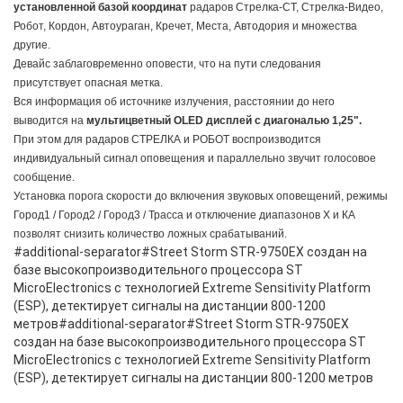
установленной базой координат
радаров Стрелка-СТ, Стрелка-Видео,
Робот, Кордон, Автоураган, Кречет, Места, Автодория и множества
другие.
Девайс заблаговременно оповести, что на пути следования
присутствует опасная метка.
Вся информация об источнике излучения, расстоянии до него
выводится на
мультицветный OLED дисплей с диагональю 1,25".
При этом для радаров СТРЕЛКА и РОБОТ воспроизводится
индивидуальный сигнал оповещения и параллельно звучит голосовое
сообщение.
Установка порога скорости до включения звуковых оповещений, режимы
Город1 / Город2 / Город3 / Трасса и отключение диапазонов Х и КА
позволят снизить количество ложных срабатываний.
#additional-separator#Street Storm STR-9750EX создан на
базе высокопроизводительного процессора ST
MicroElectronics с технологией Extreme Sensitivity Platform
(ESP), детектирует сигналы на дистанции 800-1200
метров#additional-separator#Street Storm STR-9750EX
создан на базе высокопроизводительного процессора ST
MicroElectronics с технологией Extreme Sensitivity Platform
(ESP), детектирует сигналы на дистанции 800-1200 метров