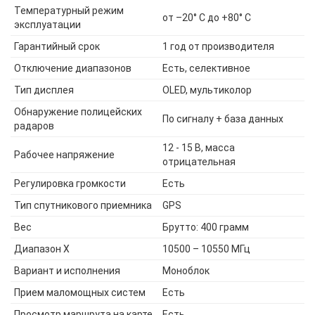
Температурный режим
от –20° С до +80° С
эксплуатации
Гарантийный срок
1 год от производителя
Отключение диапазонов
Есть, селективное
Тип дисплея
OLED, мультиколор
Обнаружение полицейских
По сигналу + база данных
радаров
12 - 15 В, масса
Рабочее напряжение
отрицательная
Регулировка громкости
Есть
Тип спутникового приемника
GPS
Вес
Брутто: 400 грамм
Диапазон X
10500 – 10550 МГц
Вариант и исполнения
Моноблок
Прием маломощных систем
Есть
Просмотр маршрута на карте
Есть