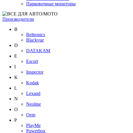
Парковочные мониторы
Производители
B
Beltronics
Blackvue
D
DATAKAM
E
Escort
I
Inspector
K
Kodak
L
Lexand
N
Neoline
O
Oem
P
PlayMe
Powerbox