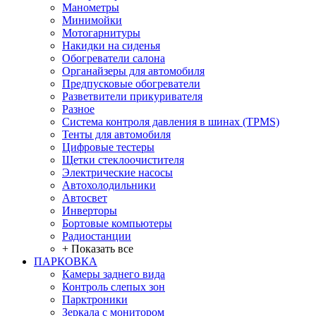
Манометры
Минимойки
Мотогарнитуры
Накидки на сиденья
Обогреватели салона
Органайзеры для автомобиля
Предпусковые обогреватели
Разветвители прикуривателя
Разное
Система контроля давления в шинах (TPMS)
Тенты для автомобиля
Цифровые тестеры
Щетки стеклоочистителя
Электрические насосы
Автохолодильники
Автосвет
Инверторы
Бортовые компьютеры
Радиостанции
+ Показать все
ПАРКОВКА
Камеры заднего вида
Контроль слепых зон
Парктроники
Зеркала с монитором