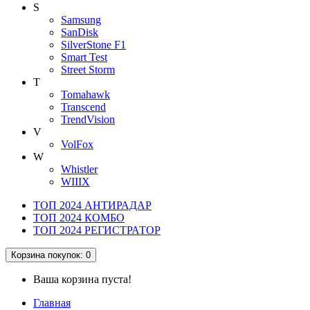
S
Samsung
SanDisk
SilverStone F1
Smart Test
Street Storm
T
Tomahawk
Transcend
TrendVision
V
VolFox
W
Whistler
WIIIX
ТОП 2024 АНТИРАДАР
ТОП 2024 КОМБО
ТОП 2024 РЕГИСТРАТОР
Корзина
покупок
: 0
Ваша корзина пуста!
Главная