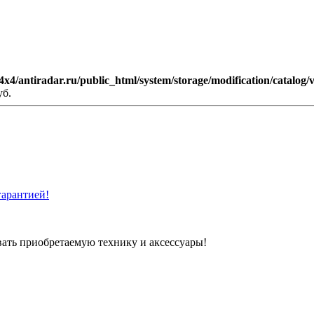
4x4/antiradar.ru/public_html/system/storage/modification/catalog/
уб.
арантией!
вать приобретаемую технику и аксессуары!