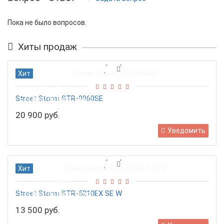
Пока не было вопросов.
Хиты продаж
Хит
Подарок!
Street Storm STR-9960SE
Бесплатная доставка
20 900 руб.
Уведомить
Хит
Подарок!
Street Storm STR-5210EX SE W
Бесплатная доставка
13 500 руб.