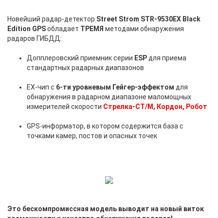
Новейший радар-детектор
Street Strom STR-9530EX Black
Edition GPS
обладает
ТРЕМЯ
методами обнаружения
радаров ГИБДД:
Допплеровский приемник серии
ESP
для приема
стандартных радарных диапазонов
EX-чип с
6-ти уровневым Гейгер-эффектом
для
обнаружения в радарном диапазоне маломощных
измерителей скорости
Стрелка-СТ/М, Кордон, Робот
GPS-информатор, в котором содержится база с
точками камер, постов и опасных точек
Это бескомпромиссная модель выводит на новый виток