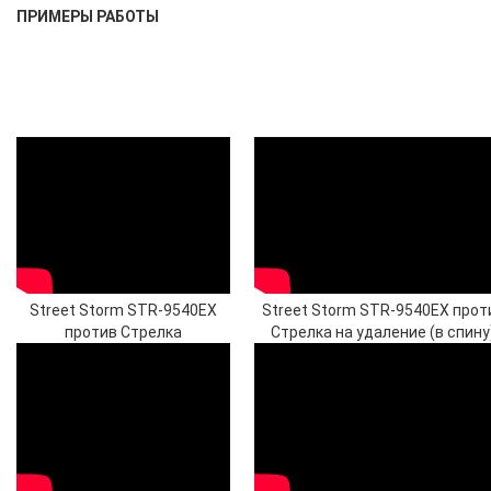
ПРИМЕРЫ РАБОТЫ
Street Storm STR-9540EX
Street Storm STR-9540EX прот
против Стрелка
Стрелка на удаление (в спину