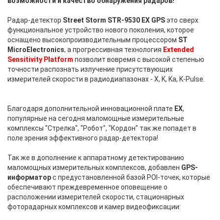
возможности и качество обнаружения радаров!
ANTIRADAR.RU
Радар-детектор
Street Storm STR-9530 EX GPS
это сверх
функциональное устройство нового поколения, которое
оснащено высокопроизводительным процессором
ST
MicroElectronics
, а прогрессивная технология
Extended
Sensitivity Platform
позволит вовремя с высокой степенью
точности распознать излучение присутствующих
измерителей скорости в радиодиапазонах - X, K, Ka, K-Pulse.
Благодаря дополнительной инновационной плате
EX
,
популярные на сегодня маломощные измерительные
комплексы "Стрелка", "Робот", "Кордон" так же попадет в
поле зрения эффективного радар-детектора!
ANTIRADAR.RU
Так же в дополнение к аппаратному детектированию
маломощных измерительных комплексов, добавлен
GPS-
информатор
с предустановленной базой POI-точек, которые
обеспечивают преждевременное оповещение о
расположении измерителей скорости, стационарных
фоторадарных комплексов и камер видеофиксации: