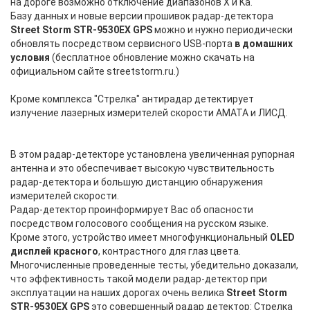
на дороге возможно отключение диапазонов X и Ka.
Базу данных и новые версии прошивок радар-детектора
Street Storm STR-9530EX GPS
можно и нужно периодически
обновлять посредством сервисного USB-порта
в домашних
условия
(бесплатное обновление можно скачать на
официальном сайте streetstorm.ru.)
Кроме комплекса "Стрелка" антирадар детектирует
излучение лазерных измерителей скорости АМАТА и ЛИСД.
ANTIRADAR.RU
ANTIRADAR.RU
В этом радар-детекторе установлена увеличенная рупорная
антенна и это обеспечивает высокую чувствительность
радар-детектора и большую дистанцию обнаружения
измерителей скорости.
Радар-детектор проинформирует Вас об опасности
посредством голосового сообщения на русском языке.
Кроме этого, устройство имеет многофункциональный
OLED
дисплей красного
, контрастного для глаз цвета.
Многочисленные проведенные тесты, убедительно доказали,
что эффективность такой модели радар-детектор при
эксплуатации на наших дорогах очень велика
Street Storm
STR-9530EX GPS
это совершенный радар детектор: Стрелка