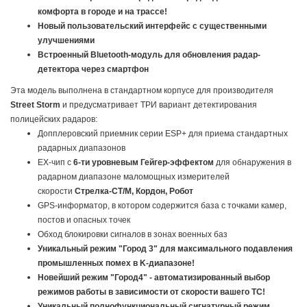
комфорта в городе и на трассе!
Новый пользовательский интерфейс с существенными
улучшениями
Встроенный Bluetooth-модуль для обновления радар-
детектора через смартфон
Эта модель выполнена в стандартном корпусе для производителя
Street Storm
и предусматривает ТРИ вариант детектирования
полицейских радаров:
Допплеровский приемник серии ESP+ для приема стандартных
радарных диапазонов
EX-чип с
6-ти уровневым Гейгер-эффектом
для обнаружения в
радарном диапазоне маломощных измерителей
скорости
Стрелка-СТ/М, Кордон, Робот
GPS-информатор, в котором содержится база с точками камер,
постов и опасных точек
Обход блокировки сигналов в зонах военных баз
Уникальный режим "Город 3" для максимального подавления
промышленных помех в K-диапазоне!
Новейший режим "Город4" - автоматизированный выбор
режимов работы в зависимости от скорости вашего ТС!
Уникальный полнофункциональный сигнатурный режим