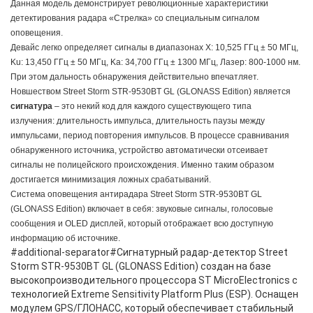
Данная модель демонстрирует революционные характеристики
детектирования радара «Стрелка» со специальным сигналом
оповещения.
Девайс легко определяет сигналы в диапазонах X: 10,525 ГГц ± 50 МГц,
Ku: 13,450 ГГц ± 50 МГц, Ka: 34,700 ГГц ± 1300 МГц, Лазер: 800-1000 нм.
При этом дальность обнаружения действительно впечатляет.
Новшеством
Street Storm STR-9530BT GL (GLONASS Edition) является
сигнатура
– это некий код для каждого существующего типа
излучения: длительность импульса, длительность паузы между
импульсами, период повторения импульсов. В процессе сравнивания
обнаруженного источника, устройство автоматически отсеивает
сигналы не полицейского происхождения. Именно таким образом
достигается минимизация ложных срабатываний.
Система оповещения антирадара Street Storm STR-9530BT GL
(GLONASS Edition) включает в себя: звуковые сигналы, голосовые
сообщения и OLED дисплей, который отображает всю доступную
информацию об источнике.
#additional-separator#Сигнатурный радар-детектор Street
Storm STR-9530BT GL (GLONASS Edition) создан на базе
высокопроизводительного процессора ST MicroElectronics с
технологией Extreme Sensitivity Platform Plus (ESP). Оснащен
модулем GPS/ГЛОНАСС, который обеспечивает стабильный