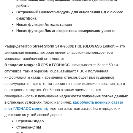
работы!
Встроенный Bluetooth-модуль для обновления БД с любого
смартфона
Новая функция Автодистанция
Новая функция Лимит скорости на измеряемом участке
Радар-детектор
Street
Storm
STR
-9530BT GL (
GLONASS
Edition)
– это
уникальная новинка, которая является достойным конкурентом
моделям с заоблачной стоимостью.
В тандеме модулей GPS и ГЛОНАСС
насчитывается более 50-ти
спутников, таким образом, обрабатывается ВСЯ полученная
информация, в каждый временной отрезок будет иметь двойное
преимущество – как с точки зрения точности позиционирования, так и
по скорости «старта». Особенно важным здесь является
своевременность и
повышение надежности получения потока данных
в сложных условиях
, таких, например,
как область военных баз (за
счет ГЛОНАСС модуля),
плотная высотная застройка в городе или
движение по узкой лесной дороге.
Стрелка-Видео
Стрелка-СТ/М