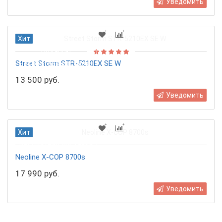
Уведомить
Хит
Подарок!
Street Storm STR-5210EX SE W
Бесплатная доставка
13 500 руб.
Уведомить
Хит
Бесплатная доставка
Neoline X-COP 8700s
17 990 руб.
Уведомить