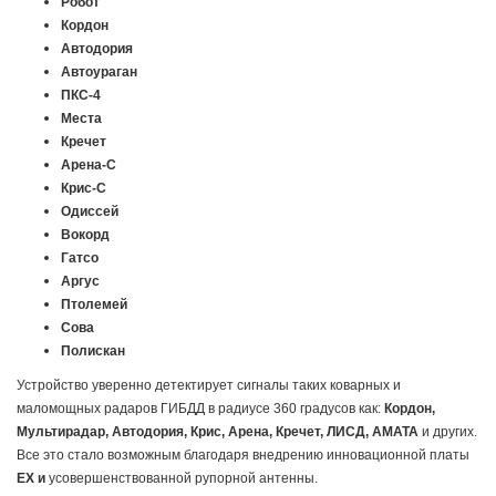
Робот
Кордон
Автодория
Автоураган
ПКС-4
Места
Кречет
Арена-С
Крис-С
Одиссей
Вокорд
Гатсо
Аргус
Птолемей
Сова
Полискан
Устройство уверенно детектирует сигналы таких коварных и
маломощных радаров ГИБДД в радиусе 360 градусов как:
Кордон,
Мультирадар, Автодория, Крис, Арена, Кречет, ЛИСД, АМАТА
и других.
Все это стало возможным благодаря внедрению инновационной платы
EX и
усовершенствованной рупорной антенны.