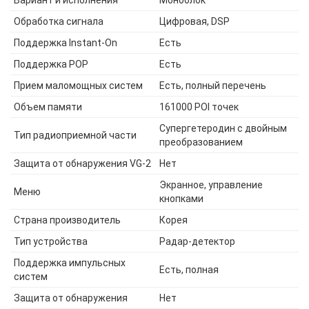
Вариант и исполнения
Моноблок
Обработка сигнала
Цифровая, DSP
Поддержка Instant-On
Есть
Поддержка POP
Есть
Прием маломощных систем
Есть, полный перечень
Объем памяти
161000 POI точек
Супергетеродин с двойным
Тип радиоприемной части
преобразованием
Защита от обнаружения VG-2
Нет
Экранное, управление
Меню
кнопками
Страна производитель
Корея
Тип устройства
Радар-детектор
Поддержка импульсных
Есть, полная
систем
Защита от обнаружения
Нет