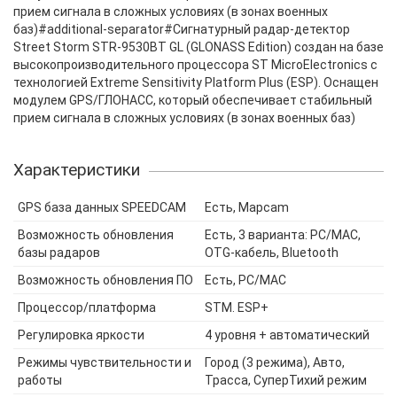
прием сигнала в сложных условиях (в зонах военных
баз)#additional-separator#Сигнатурный радар-детектор
Street Storm STR-9530BT GL (GLONASS Edition) создан на базе
высокопроизводительного процессора ST MicroElectronics с
технологией Extreme Sensitivity Platform Plus (ESP). Оснащен
модулем GPS/ГЛОНАСС, который обеспечивает стабильный
прием сигнала в сложных условиях (в зонах военных баз)
Характеристики
GPS база данных SPEEDCAM
Есть, Mapcam
Возможность обновления
Есть, 3 варианта: PC/MAC,
базы радаров
OTG-кабель, Bluetooth
Возможность обновления ПО
Есть, PC/MAC
Процессор/платформа
STM. ESP+
Регулировка яркости
4 уровня + автоматический
Режимы чувствительности и
Город (3 режима), Авто,
работы
Трасса, СуперТихий режим