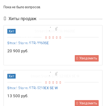
Пока не было вопросов.
Хиты продаж
Хит
Подарок!
Street Storm STR-9960SE
Бесплатная доставка
20 900 руб.
Уведомить
Хит
Подарок!
Street Storm STR-5210EX SE W
Бесплатная доставка
13 500 руб.
Уведомить