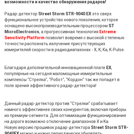
возможности и качество обнаружения радаров!
ANTIRADAR.RU
Радар-детектор
Street Storm STR-9040 EX
это сверх
функциональное устройство нового поколения, которое
оснащено высокопроизводительным процессором
ST
MicroElectronics
, а прогрессивная технология
Extreme
Sensitivity Platform
позволит вовремя с высокой степенью
точности распознать излучение присутствующих
измерителей скорости в радиодиапазонах - X, K, Ka, K-Pulse.
Благодаря дополнительной инновационной плате
EX
,
популярные на сегодня маломощные измерительные
комплексы "Стрелка", "Робот", "Кордон" так же попадет в
поле зрения эффективного радар-детектора!
ANTIRADAR.RU
Данный радар-детектор против "Стрелки" срабатывает
намного эффективнее своих конкурентов, включая приборы
из премиум-сегмента. Для оптимизации функционирования
на дороге возможно отключение диапазонов X и Ka.
Новую версию прошивок радар-детектора
Street Storm STR-
9040EX
можно и нужно периодически обновлять