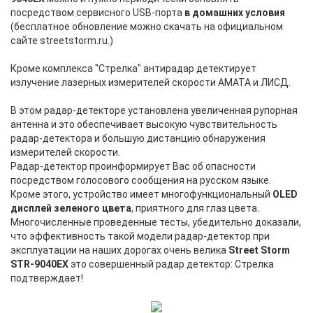
посредством сервисного USB-порта
в домашних условия
(бесплатное обновление можно скачать на официальном
сайте streetstorm.ru.)
Кроме комплекса "Стрелка" антирадар детектирует
излучение лазерных измерителей скорости АМАТА и ЛИСД.
ANTIRADAR.RU
В этом радар-детекторе установлена увеличенная рупорная
антенна и это обеспечивает высокую чувствительность
радар-детектора и большую дистанцию обнаружения
измерителей скорости.
Радар-детектор проинформирует Вас об опасности
посредством голосового сообщения на русском языке.
Кроме этого, устройство имеет многофункциональный
OLED
дисплей зеленого цвета
, приятного для глаз цвета.
Многочисленные проведенные тесты, убедительно доказали,
что эффективность такой модели радар-детектор при
эксплуатации на наших дорогах очень велика
Street Storm
STR-9040EX
это совершенный радар детектор: Стрелка
подтверждает!