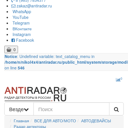
8 (985) 7834377
zakaz@antiradar.ru
WhatsApp
YouTube
Telegram
ВКонтакте
Instagram
Facebook
: 0
Notice
: Undefined variable: text_catalog_menu in
/home/n/nikol4x4/antiradar.ru/public_html/system/storage/modi
on line
546
0
Везде
Главная
ВСЕ ДЛЯ АВТО/МОТО
АВТОДЕВАЙСЫ
Радар детекторы