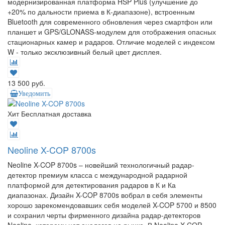
модернизированная платформа HSP Plus (улучшение до
+20% по дальности приема в К-диапазоне), встроенным
Bluetooth для современного обновления через смартфон или
планшет и GPS/GLONASS-модулем для отображения опасных
стационарных камер и радаров. Отличие моделей с индексом
W - только эксклюзивный белый цвет дисплея.
13 500 руб.
Уведомить
Хит
Бесплатная доставка
Neoline X-COP 8700s
Neoline X-COP 8700s – новейший технологичный радар-
детектор премиум класса с международной радарной
платформой для детектирования радаров в К и Ка
диапазонах. Дизайн X-COP 8700s вобрал в себя элементы
хорошо зарекомендовавших себя моделей X-COP 5700 и 8500
и сохранил черты фирменного дизайна радар-детекторов
Neoline, которому нет аналогов на рынке. В Neoline X-COP