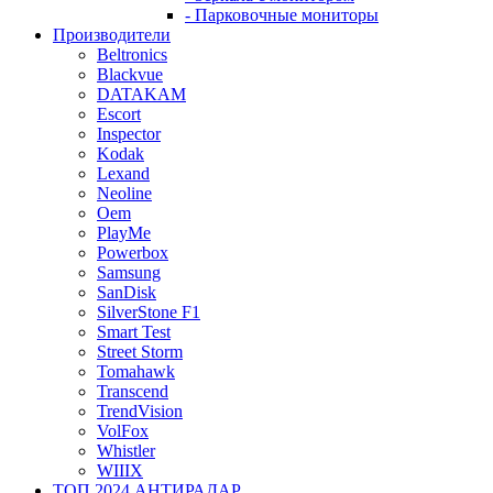
- Парковочные мониторы
Производители
Beltronics
Blackvue
DATAKAM
Escort
Inspector
Kodak
Lexand
Neoline
Oem
PlayMe
Powerbox
Samsung
SanDisk
SilverStone F1
Smart Test
Street Storm
Tomahawk
Transcend
TrendVision
VolFox
Whistler
WIIIX
ТОП 2024 АНТИРАДАР