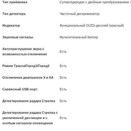
Тип приёмника
Супертедеродин с двойным преобразованием 
Тип детектора
Частотный дискриминатор
Индикатор
Функциональный OLED-дисплей (красный)
Звуковые сигналы
Мультитональный биппер
Автоприглушение звука с
Есть
возможностью отключения
Режим Трасса/Город1/Город2
Есть
Отключение диапазонов Х и КА
Есть
Сервисный USB-порт
Есть
Детектирование радара Стрелка
Есть
Детектирование радара Стрелка с
увеличенной дистанции и с
Есть
особым сигналом оповещения