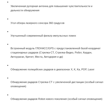
Увеличенная рупорная антенна для повышения чувствительности и
дальности обнаружения
Угол обзора лазерного сенсора 360 градусов
Улучшенный современный фильтр импульсных помех
Встроенный модуль ГЛОНАСС/GPS с предустановленной базой координат
стационарных радаров (Стрелка-СТ, Стрелка-Видео, Робот, Кордон,
Автоураган, Кречет, Места, Автодория и др)
Обнаружение полицейских радаров в диапазонах X, K, Ka, POP, Laser
Обнаружение радаров Стрелка-СТ с увеличенной дистанции (особый сигнал
оповещения)
Обнаружение радаров Robot нового поколения (особый сигнал оповещения)