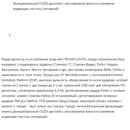
Функциональный OLED-дисплей с регулировкой яркости и режимом
индикации частоты (янтарный)
Радар-детектор со встроенным модулем ГЛОНАСС/GPS, предустановленная база
координат стационарных радаров (Стрелка-СТ, Стрелка-Видео, Робот, Кордон,
Автоураган, Кречет, Места, Автодория и др), дистанция оповещения 800м-1200м в
зависимости от типа точки. Процессор ST MicroElectronics с технологией Extreme
Sensitivity Platform (ESP), высокая дальность обнаружения по всем радарам, особый
сигнал на Стрелку с дистанции до 2-х км, сервисный USB-порт для обновления ПО
детектора, отключение диапазонов Х и КА, детектирование радара Робот с особым
сигналом режим Стрелка-Гейгер (6-ти уровневый), детектирование лазерных
радаров ЛИСД и АМАТА, ТРИ режима Город (город1-звукоовой сигнал, начиная с
уровня 3, город2 - звук только на Стрелку, Город3- интеллектуальная фильтрация
помех),функциональный OLED-дисплей с регулировкой яркости и режимом
индикации частоты (янтарный).