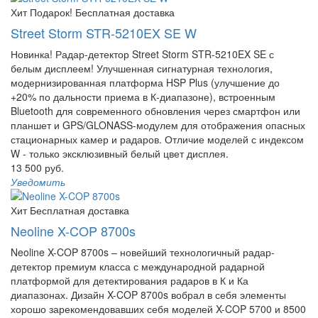
Хит
Подарок!
Бесплатная доставка
Street Storm STR-5210EX SE W
Новинка! Радар-детектор Street Storm STR-5210EX SE с
белым дисплеем! Улучшенная сигнатурная технология,
модернизированная платформа HSP Plus (улучшение до
+20% по дальности приема в К-диапазоне), встроенным
Bluetooth для современного обновления через смартфон или
планшет и GPS/GLONASS-модулем для отображения опасных
стационарных камер и радаров. Отличие моделей с индексом
W - только эксклюзивный белый цвет дисплея.
13 500 руб.
Уведомить
Хит
Бесплатная доставка
Neoline X-COP 8700s
Neoline X-COP 8700s – новейший технологичный радар-
детектор премиум класса с международной радарной
платформой для детектирования радаров в К и Ка
диапазонах. Дизайн X-COP 8700s вобрал в себя элементы
хорошо зарекомендовавших себя моделей X-COP 5700 и 8500