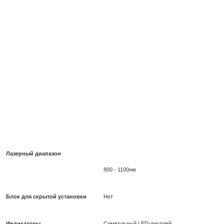
Лазерный диапазон
800 - 1100нм
Блок для скрытой установки
Нет
Индикаторы
Символьный LED-дисплей