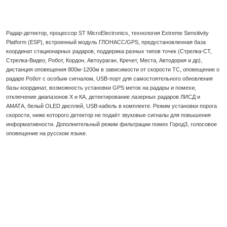
Радар-детектор, процессор ST MicroElectronics, технология Extreme Sensitivity
Platform (ESP), встроенный модуль ГЛОНАСС/GPS, предустановленная база
координат стационарных радаров, поддержка разных типов точек (Стрелка-СТ,
Стрелка-Видео, Робот, Кордон, Автоураган, Кречет, Места, Автодория и др),
дистанция оповещения 800м-1200м в зависимости от скорости ТС, оповещение о
радаре Робот с особым сигналом, USB-порт для самостоятельного обновления
базы координат, возможность установки GPS меток на радары и помехи,
отключение диапазонов Х и КА, детектирование лазерных радаров ЛИСД и
АМАТА, белый OLED дисплей, USB-кабель в комплекте. Режим установки порога
скорости, ниже которого детектор не подаёт звуковые сигналы для повышения
информативности. Дополнительный режим фильтрации помех Город3, голосовое
оповещение на русском языке.