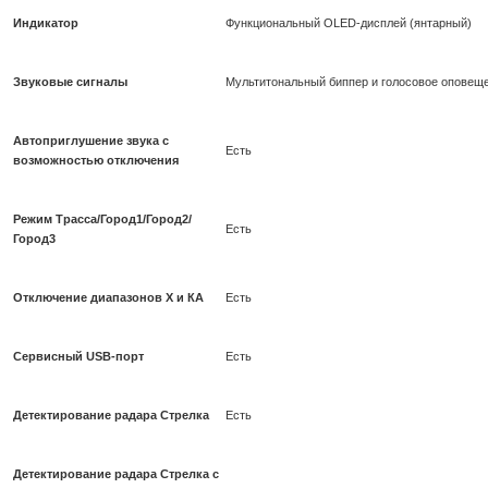
Индикатор
Функциональный OLED-дисплей (янтарный)
Звуковые сигналы
Мультитональный биппер и голосовое оповеще
Автоприглушение звука с
Есть
возможностью отключения
Режим Трасса/Город1/Город2/
Есть
Город3
Отключение диапазонов Х и КА
Есть
Сервисный USB-порт
Есть
Детектирование радара Стрелка
Есть
Детектирование радара Стрелка с