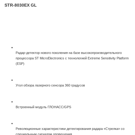
STR-8030EX GL
Радар-детектор нового поколения на базе высокопроизводительного
процессора ST MicroElectronics с технологией Extreme Sensitivity Platform
(ESP)
Угол обзора лазерного сенсора 360 градусов
Встроенный модуль ГЛОНАСС/GPS
Революционные характеристики детектирования радара «Стрелка» со
специальным сигналом оповещения