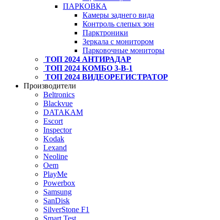
ПАРКОВКА
Камеры заднего вида
Контроль слепых зон
Парктроники
Зеркала с монитором
Парковочные мониторы
ТОП 2024 АНТИРАДАР
ТОП 2024 КОМБО 3-В-1
ТОП 2024 ВИДЕОРЕГИСТРАТОР
Производители
Beltronics
Blackvue
DATAKAM
Escort
Inspector
Kodak
Lexand
Neoline
Oem
PlayMe
Powerbox
Samsung
SanDisk
SilverStone F1
Smart Test