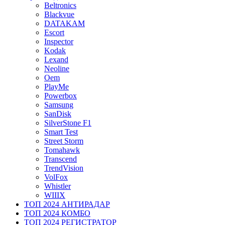
Beltronics
Blackvue
DATAKAM
Escort
Inspector
Kodak
Lexand
Neoline
Oem
PlayMe
Powerbox
Samsung
SanDisk
SilverStone F1
Smart Test
Street Storm
Tomahawk
Transcend
TrendVision
VolFox
Whistler
WIIIX
ТОП 2024 АНТИРАДАР
ТОП 2024 КОМБО
ТОП 2024 РЕГИСТРАТОР