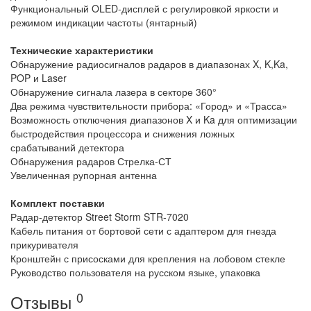
Функциональный OLED-дисплей с регулировкой яркости и
режимом индикации частоты (янтарный)
Взято с ANTIRADAR.RU
Технические характеристики
Обнаружение радиосигналов радаров в диапазонах X, K,Ka,
POP и Laser
Обнаружение сигнала лазера в секторе 360°
Два режима чувствительности прибора: «Город» и «Трасса»
Возможность отключения диапазонов X и Ka для оптимизации
быстродействия процессора и снижения ложных
срабатываний детектора
Обнаружения радаров Стрелка-СТ
Увеличенная рупорная антенна
Взято с ANTIRADAR.RU
Комплект поставки
Радар-детектор Street Storm STR-7020
Кабель питания от бортовой сети с адаптером для гнезда
прикуривателя
Кронштейн с присосками для крепления на лобовом стекле
Руководство пользователя на русском языке, упаковка
0
Отзывы