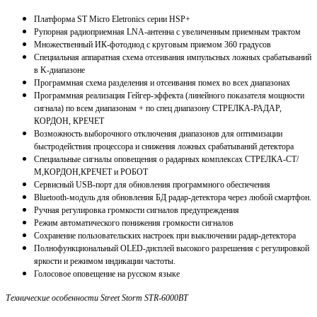
Платформа ST Micro Eletronics серии HSP+
Рупорная радиоприемная LNA-антенна с увеличенным приемным трактом
Множественный ИК-фотодиод с круговым приемом 360 градусов
Специальная аппаратная схема отсеивания импульсных ложных срабатываний
в K-диапазоне
Программная схема разделения и отсеивания помех во всех диапазонах
Программная реализация Гейгер-эффекта (линейного показателя мощности
сигнала) по всем диапазонам + по спец диапазону СТРЕЛКА-РАДАР,
КОРДОН, КРЕЧЕТ
Возможность выборочного отключения диапазонов для оптимизации
быстродействия процессора и снижения ложных срабатываний детектора
Специальные сигналы оповещения о радарных комплексах СТРЕЛКА-СТ/
М,КОРДОН,КРЕЧЕТ и РОБОТ
Сервисный USB-порт для обновления программного обеспечения
Bluetooth-модуль для обновления БД радар-детектора через любой смартфон.
Ручная регулировка громкости сигналов предупреждения
Режим автоматического понижения громкости сигналов
Сохранение пользовательских настроек при выключении радар-детектора
Полнофункциональный OLED-дисплей высокого разрешения с регулировкой
яркости и режимом индикации частоты.
Голосовое оповещение на русском языке
Технические особенности Street Storm STR-6000BT