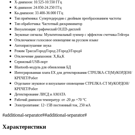
X-диапазон: 10.525-10.550 ГГц
К-диапазон: 24.050-24.250 ГГц
Кa-диапазон: 33.400-36.000 ГГц
Тип приёмника: Супертедеродин с двойным преобразованием частоты
Тип обработчика: Частотный дискриминатор
Визуализация: графический OLED-дисплей
Звуковые сигналы: Мультитональный зуммер с эффектом счетчика Гейгера
Отключаемое голосовое оповещение на русском языке
Автоприглушение звука
Режим Трасса/Город/Город 2/Город3/Город4
Отключение диапазонов: Х,Кa,K
Сервисный USB-порт
Bluetooth-модуль для обновления БД
Интегрированная плата EX для детектирования СТРЕЛКА-СТ(М)/КОРДОН/
КРЕЧЕТ/Робот
Отдельное звуковое и визуальное оповещение СТРЕЛКА-СТ М)/КОРДОН/
КРЕЧЕТ/Робот
Детектирование ЛИСД и АМАТА
Рабочий диапазон температур: от -20 до +70 °С
Электропитание: 12~15B постоянный ток, 250 мА
#additional-separator##additional-separator#
Характеристики