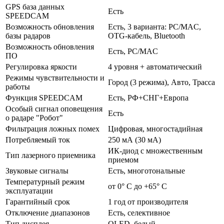
GPS база данных
Есть
SPEEDCAM
Возможность обновления
Есть, 3 варианта: PC/MAC,
базы радаров
OTG-кабель, Bluetooth
Возможность обновления
Есть, PC/MAC
ПО
Регулировка яркости
4 уровня + автоматический
Режимы чувствительности и
Город (3 режима), Авто, Трасса
работы
Функция SPEEDCAM
Есть, РФ+СНГ+Европа
Особый сигнал оповещения
Есть
о радаре "Робот"
Фильтрация ложных помех
Цифровая, многостадийная
Потребляемый ток
250 мА (30 мА)
ИК-диод с множественным
Тип лазерного приемника
приемом
Звуковые сигналы
Есть, многотональные
Температурный режим
от 0° С до +65° С
эксплуатации
Гарантийный срок
1 год от производителя
Отключение диапазонов
Есть, селективное
Тип дисплея
OLED, белый