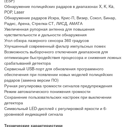
(ESP)
Обнаружение полицейских радаров в диапазонах X, K, Ka,
POP, Laser
Обнаружение радаров Искра, Крис-П, Визир, Сокол, Бинар,
Радис, Арена, Стрелка-СТ, ЛИСД, АМАТА
Увеличенная рупорная антенна для повышения
чувствительности и дальности обнаружения
Угол обзора лазерного сенсора 360 градусов
Улучшенный современный фильтр импульсных помех
Возможность выборочного отключения диапазонов для
оптимизации быстродействия процессора и снижения ложных
срабатываний детектора
Сервисный USB-порт для обновления программного
обеспечения при появлении новых моделей полицейских
радаров (замена версии ПО)
Ручная регулировка громкости сигналов предупреждения
Режим автоматического понижения громкости
Сохранение пользовательских настроек при выключении
детектора
Символьный LED-дисплей с регулировкой яркости и 6-
уровневой индикацией сигнала
Взято с ANTIRADAR.RU
Технические характеристики