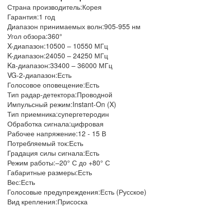
Страна производитель:Корея
Гарантия:1 год
Диапазон принимаемых волн:905-955 нм
Угол обзора:360°
X-диапазон:10500 – 10550 МГц
K-диапазон:24050 – 24250 МГц
Ka-диапазон:33400 – 36000 МГц
VG-2-диапазон:Есть
Голосовое оповещение:Есть
Тип радар-детектора:Проводной
Импульсный режим:Instant-On (X)
Тип приемника:супергетеродин
Обработка сигнала:цифровая
Рабочее напряжение:12 - 15 В
Потребляемый ток:Есть
Градация силы сигнала:Есть
Режим работы:–20° С до +80° С
Габаритные размеры:Есть
Вес:Есть
Голосовые предупреждения:Есть (Русское)
Вид крепления:Присоска
Взято с ANTIRADAR.RU