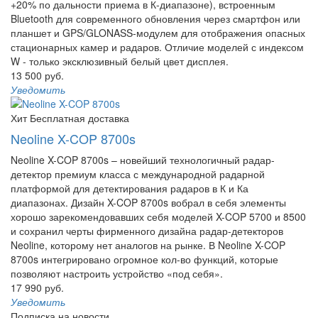
+20% по дальности приема в К-диапазоне), встроенным
Bluetooth для современного обновления через смартфон или
планшет и GPS/GLONASS-модулем для отображения опасных
стационарных камер и радаров. Отличие моделей с индексом
W - только эксклюзивный белый цвет дисплея.
13 500 руб.
Уведомить
Хит
Бесплатная доставка
Neoline X-COP 8700s
Neoline X-COP 8700s – новейший технологичный радар-
детектор премиум класса с международной радарной
платформой для детектирования радаров в К и Ка
диапазонах. Дизайн X-COP 8700s вобрал в себя элементы
хорошо зарекомендовавших себя моделей X-COP 5700 и 8500
и сохранил черты фирменного дизайна радар-детекторов
Neoline, которому нет аналогов на рынке. В Neoline X-COP
8700s интегрировано огромное кол-во функций, которые
позволяют настроить устройство «под себя».
17 990 руб.
Уведомить
Подписка на новости