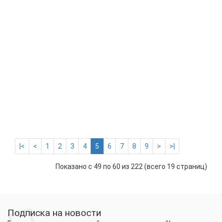
время суток);
платформа ESP+
(невероятно
высокая дальность
приема);
GPS/GLONASS
приемник; OTG-
модуль;
Сигнатурный режим
работы трассового
типа!
12 900 руб.
Уведомить
|<
<
1
2
3
4
5
6
7
8
9
>
>|
Показано с 49 по 60 из 222 (всего 19 страниц)
Подписка на новости