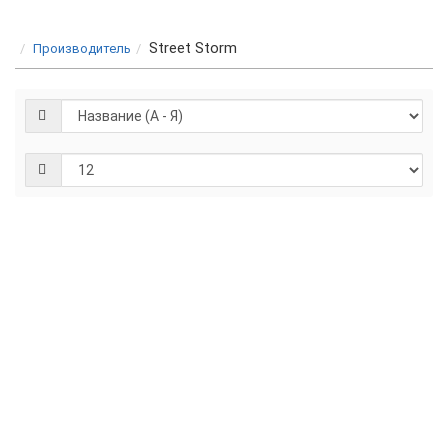
Street Storm
Производитель
Street
Бесплатная доставка
Storm
CVR-
N8820W-
G
Видеорегистратор
Street Storm CVR-
N8820W-G умеет
снимать в FullHD
качестве записи и
обладает Wi-Fi