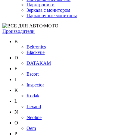
Парктроники
Зеркала с монитором
Парковочные мониторы
Производители
B
Beltronics
Blackvue
D
DATAKAM
E
Escort
I
Inspector
K
Kodak
L
Lexand
N
Neoline
O
Oem
P