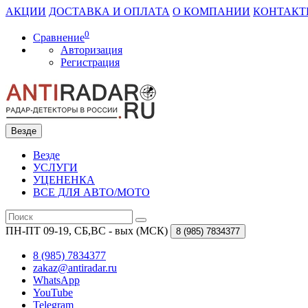
АКЦИИ
ДОСТАВКА И ОПЛАТА
О КОМПАНИИ
КОНТАКТ
0
Сравнение
Авторизация
Регистрация
Везде
Везде
УСЛУГИ
УЦЕНЕНКА
ВСЕ ДЛЯ АВТО/МОТО
ПН-ПТ 09-19, СБ,ВС - вых (МСК)
8 (985)
7834377
8 (985) 7834377
zakaz@antiradar.ru
WhatsApp
YouTube
Telegram