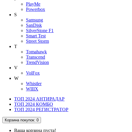
PlayMe
Powerbox
S
Samsung
SanDisk
SilverStone F1
Smart Test
Street Storm
T
Tomahawk
Transcend
TrendVision
V
VolFox
W
Whistler
WIIIX
ТОП 2024 АНТИРАДАР
ТОП 2024 КОМБО
ТОП 2024 РЕГИСТРАТОР
Корзина
покупок
: 0
Ваша корзина пуста!