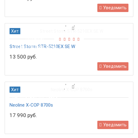
Уведомить
Хит
Подарок!
Street Storm STR-5210EX SE W
Бесплатная доставка
13 500 руб.
Уведомить
Хит
Бесплатная доставка
Neoline X-COP 8700s
17 990 руб.
Уведомить