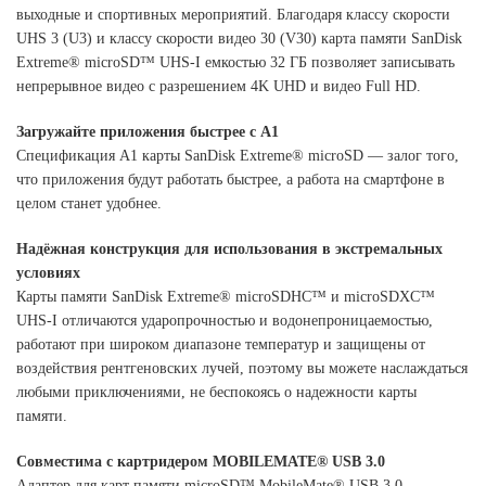
выходные и спортивных мероприятий. Благодаря классу скорости
UHS 3 (U3) и классу скорости видео 30 (V30) карта памяти SanDisk
Extreme® microSD™ UHS-I емкостью 32 ГБ позволяет записывать
непрерывное видео с разрешением 4K UHD и видео Full HD.
Загружайте приложения быстрее с A1
Спецификация A1 карты SanDisk Extreme® microSD — залог того,
что приложения будут работать быстрее, а работа на смартфоне в
целом станет удобнее.
Надёжная конструкция для использования в экстремальных
условиях
Карты памяти SanDisk Extreme® microSDHC™ и microSDXC™
UHS-I отличаются ударопрочностью и водонепроницаемостью,
работают при широком диапазоне температур и защищены от
воздействия рентгеновских лучей, поэтому вы можете наслаждаться
любыми приключениями, не беспокоясь о надежности карты
памяти.
Совместима с картридером MOBILEMATE® USB 3.0
Адаптер для карт памяти microSD™ MobileMate® USB 3.0