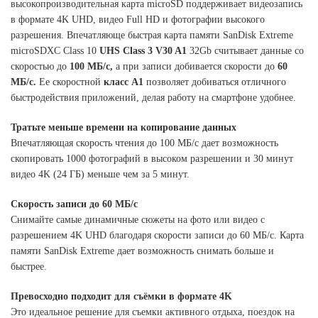
высокопроизводительная карта microSD поддерживает видеозапись
в формате 4K UHD, видео Full HD и фотографии высокого
разрешения. Впечатляюще быстрая карта памяти SanDisk Extreme
microSDXC Class 10
UHS Class 3 V30 A1
32Gb считывает данные со
скоростью до
100 МБ/с,
а при записи добивается скорости до
60
МБ/с.
Ее скоростной
класс A1
позволяет добиваться отличного
быстродействия приложений, делая работу на смартфоне удобнее.
Тратьте меньше времени на копирование данных
Впечатляющая скорость чтения до 100 МБ/с дает возможность
скопировать 1000 фотографий в высоком разрешении и 30 минут
видео 4K (24 ГБ) меньше чем за 5 минут.
Скорость записи до 60 МБ/с
Снимайте самые динамичные сюжеты на фото или видео с
разрешением 4K UHD благодаря скорости записи до 60 МБ/с. Карта
памяти SanDisk Extreme дает возможность снимать больше и
быстрее.
Превосходно подходит для съёмки в формате 4K
Это идеальное решение для съемки активного отдыха, поездок на