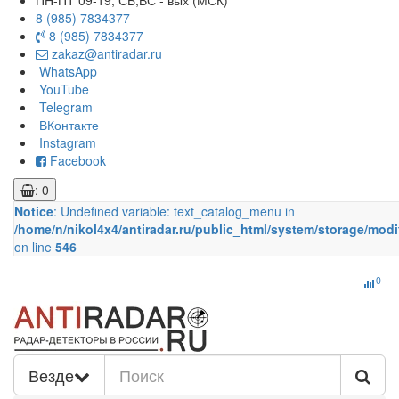
ПН-ПТ 09-19, СБ,ВС - вых (МСК)
8 (985) 7834377
8 (985) 7834377
zakaz@antiradar.ru
WhatsApp
YouTube
Telegram
ВКонтакте
Instagram
Facebook
: 0
Notice
: Undefined variable: text_catalog_menu in
/home/n/nikol4x4/antiradar.ru/public_html/system/storage/modi
on line
546
0
Везде