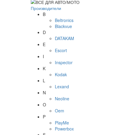
Производители
B
Beltronics
Blackvue
D
DATAKAM
E
Escort
I
Inspector
K
Kodak
L
Lexand
N
Neoline
O
Oem
P
PlayMe
Powerbox
S