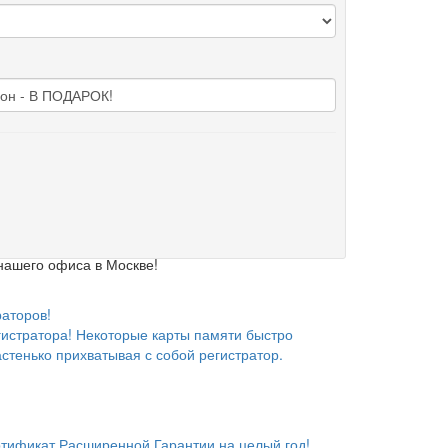
нашего офиса в Москве!
аторов!
гистратора! Некоторые карты памяти быстро
астенько прихватывая с собой регистратор.
тификат Расширенной Гарантии на целый год!