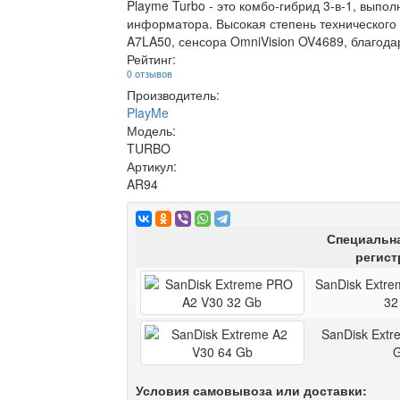
Playme Turbo - это комбо-гибрид 3-в-1, вып
информатора. Высокая степень технического 
A7LA50, сенсора OmniVision OV4689, благода
Рейтинг:
0 отзывов
Производитель:
PlayMe
Модель:
TURBO
Артикул:
AR94
Специальна
регист
SanDisk Extr
32
SanDisk Extr
Условия самовывоза или доставки: