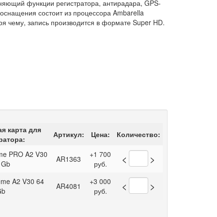
олняющий функции регистратора, антирадара, GPS-
оснащения состоит из процессора Ambarella
ря чему, запись производится в формате Super HD.
я карта для
Артикул:
Цена:
Количество:
ратора:
eme PRO A2 V30
+1 700
<
>
AR1363
 Gb
руб.
eme A2 V30 64
+3 000
<
>
AR4081
Gb
руб.