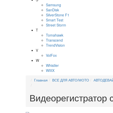
Samsung
SanDisk
SilverStone F1
Smart Test
Street Storm
T
Tomahawk
Transcend
TrendVision
V
VolFox
W
Whistler
WIIIX
Главная
ВСЕ ДЛЯ АВТО/МОТО
АВТОДЕВА
Видеорегистратор 