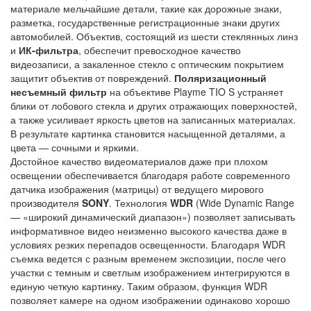
материале мельчайшие детали, такие как дорожные знаки,
разметка, государственные регистрационные знаки других
автомобилей. Объектив, состоящий из шести стеклянных линз
и
ИК-фильтра
, обеспечит превосходное качество
видеозаписи, а закаленное стекло с оптическим покрытием
защитит объектив от повреждений.
Поляризационный
несъемный фильтр
на объективе Playme TIO S устраняет
блики от лобового стекла и других отражающих поверхностей,
а также усиливает яркость цветов на записанных материалах.
В результате картинка становится насыщенной деталями, а
цвета — сочными и яркими.
Достойное качество видеоматериалов даже при плохом
освещении обеспечивается благодаря работе современного
датчика изображения (матрицы) от ведущего мирового
производителя
SONY
. Технология
WDR
(Wide Dynamic Range
— «широкий динамический диапазон») позволяет записывать
информативное видео неизменно высокого качества даже в
условиях резких перепадов освещенности. Благодаря WDR
съемка ведется с разным временем экспозиции, после чего
участки с темным и светлым изображением интегрируются в
единую четкую картинку. Таким образом, функция WDR
позволяет камере на одном изображении одинаково хорошо