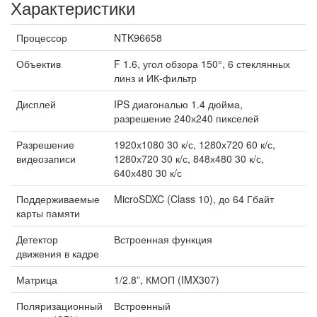
Характеристики
Процессор
NTK96658
Объектив
F 1.6, угол обзора 150°, 6 стеклянных
линз и ИК-фильтр
Дисплей
IPS диагональю 1.4 дюйма,
разрешение 240х240 пикселей
Разрешение
1920х1080 30 к/с, 1280х720 60 к/с,
видеозаписи
1280х720 30 к/с, 848х480 30 к/с,
640х480 30 к/с
Поддерживаемые
MicroSDXC (Class 10), до 64 Гбайт
карты памяти
Детектор
Встроенная функция
движения в кадре
Матрица
1/2.8”, КМОП (IMX307)
Поляризационный
Встроенный