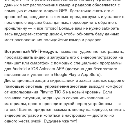
данных мест расположения камер и радаров обновляется с
помощью съемного модуля GPS. Достаточно снять его с
кронштейна, соединить с компьютером, загрузить и установить
последнюю версию базы данных, подсоединить обратно к
кронштейну — и все готово! Больше вам не нужно забирать
весь видеорегистратор домой, чтобы обновить базу данных
мест расположения полицейских камер и радаров.
Встроенный Wi-Fi-модуль
позволяет удаленно настраивать,
просматривать видео и загружать его с видеорегистратора на
планшет или смартфон с помощью специальной программы
для Android и iOS Antscam APP (доступна для бесплатного
скачивания и установки в Google Play и App Store).
Дистанционная защита видеозаписи и захват важных кадров
с
помощью системы управления жестами
выводят комфорт
от использования Playme TIO S на новый уровень. Если
возникла ситуация, когда нужно сохранить записанные
материалы, просто проведите рукой перед устройством — и
готово! Вам не придется нажимать кнопку на корпусе, снимать
видеорегистратор и копаться в настройках — достаточно
одного жеста рукой. Будущее уже тут!