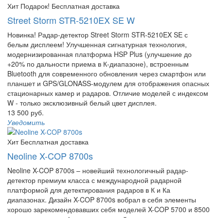
Хит
Подарок!
Бесплатная доставка
Street Storm STR-5210EX SE W
Новинка! Радар-детектор Street Storm STR-5210EX SE с
белым дисплеем! Улучшенная сигнатурная технология,
модернизированная платформа HSP Plus (улучшение до
+20% по дальности приема в К-диапазоне), встроенным
Bluetooth для современного обновления через смартфон или
планшет и GPS/GLONASS-модулем для отображения опасных
стационарных камер и радаров. Отличие моделей с индексом
W - только эксклюзивный белый цвет дисплея.
13 500 руб.
Уведомить
Хит
Бесплатная доставка
Neoline X-COP 8700s
Neoline X-COP 8700s – новейший технологичный радар-
детектор премиум класса с международной радарной
платформой для детектирования радаров в К и Ка
диапазонах. Дизайн X-COP 8700s вобрал в себя элементы
хорошо зарекомендовавших себя моделей X-COP 5700 и 8500