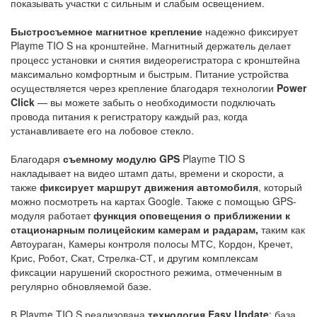
показывать участки с сильным и слабым освещением.
Быстросъемное магнитное крепление
надежно фиксирует
Playme TIO S на кронштейне. Магнитный держатель делает
процесс установки и снятия видеорегистратора с кронштейна
максимально комфортным и быстрым. Питание устройства
осуществляется через крепление благодаря технологии
Power
Click
— вы можете забыть о необходимости подключать
провода питания к регистратору каждый раз, когда
устанавливаете его на лобовое стекло.
Благодаря
съемному модулю GPS
Playme TIO S
накладывает на видео штамп даты, времени и скорости, а
также
фиксирует маршрут движения автомобиля
, который
можно посмотреть на картах Google. Также с помощью GPS-
модуля работает
функция оповещения о приближении к
стационарным полицейским камерам и радарам,
таким как
Автоураган, Камеры контроля полосы МТС, Кордон, Кречет,
Крис, Робот, Скат, Стрелка-СТ, и другим комплексам
фиксации нарушений скоростного режима, отмеченным в
регулярно обновляемой базе.
В Playme TIO S реализована
технология Easy Update
: база