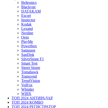
Beltronics
Blackvue
DATAKAM
Escort
Inspector
Kodak
Lexand
Neoline
Oem
PlayMe
Powerbox
Samsung
SanDisk
SilverStone F1
Smart Test
Street Storm
Tomahawk
Transcend
TrendVision
VolFox
Whistler
WIIIX
ТОП 2024 АНТИРАДАР
ТОП 2024 КОМБО
ТОП 2024 РЕГИСТРАТОР