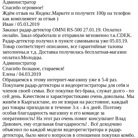
Администратор
Спасибо огромное!
Ждём отзыв на Яндекс.Маркете и получите 100р на телефон
как комплимент за отзыв )
Иван
/ 05.03.2019
Заказал радар-детектор OMNI RS-500 27.01.19. Оплатил
онлайн. Заказ обработали и отправили мгновенно т.к.CDEK.
Радар-детектор получил в пункте самовывоза уже 05.03.19.
Товар соответствует описанию, все гарантийные талоны
заполнены,и т.д. Доставка получилась бесплатная-магазин
оплатил.Молодцы.
Администратор
Спасибо большое, стараемся!
Елена
/ 04.03.2019
Обращаемся к этому интернет-магазину уже в 5-й раз.
Покупаем радар-детекторы и видеорегистраторы для себя и
членов своей семьи. Все покупки без брака, служат долго - по
сей день. Качеством и характеристиками очень довольны. Мы
живём в Кыргызстане, но не взирая на расстояние, каждый
раз товары приходили в течение 3-х - 4-х дней. Поэтому
особая благодарность магазину и его команде за
оперативность! На этот раз очень помог консультант Влад
Дивович, ему отдельная благодарность! . Всё доходчиво
объяснил по каждой модели видеорегистратора и радар-
детектора, было много вопросов в отношении покупки комбо.