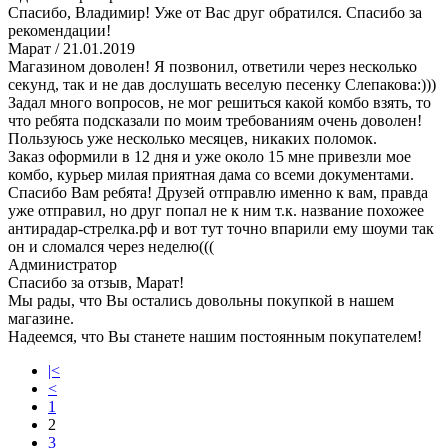
Спасибо, Владимир! Уже от Вас друг обратился. Спасибо за
рекомендации!
Марат
/ 21.01.2019
Магазином доволен! Я позвонил, ответили через несколько
секунд, так и не дав дослушать веселую песенку Слепакова:)))
Задал много вопросов, не мог решиться какой комбо взять, то
что ребята подсказали по моим требованиям очень доволен!
Пользуюсь уже несколько месяцев, никаких поломок.
Заказ оформили в 12 дня и уже около 15 мне привезли мое
комбо, курьер милая приятная дама со всеми документами.
Спасибо Вам ребята! Друзей отправлю именно к вам, правда
уже отправил, но друг попал не к ним т.к. название похожее
антирадар-стрелка.рф и вот тут точно впарили ему шоуми так
он и сломался через неделю(((
Администратор
Спасибо за отзыв, Марат!
Мы рады, что Вы остались довольны покупкой в нашем
магазине.
Надеемся, что Вы станете нашим постоянным покупателем!
|<
<
1
2
3