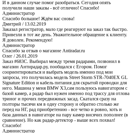
И в данном случае помог разобраться. Сегодня опять
получили наши заказы - всё отлично! Спасибо!
Администратор
Спасибо большое! Ждём вас снова!
Дмитрий
/ 13.02.2019
Заказал регистратор, мало где реагируют на заказ так быстро.
Привезли в тот же день. Уважительное обращение к клиенту.
Я доволен. Рекомендую!
Администратор
Спасибо за отзыв о магазине Antiradar.ru
Олег
/ 26.01.2019
Заказ #683C. Выбирал между тремя радарами, позвонил в
магазин Антирадар.ру, пообщался с Егором. Помог
соориентироваться и выбрать модель именно под мои
запросы, это получилась модель Street Storm STR-7040EX GL
Signature Edition и кабель питания для скрытой проводки для
него. Машина у меня BMW X3,сам пользуюсь навигатором с
базой камер, а радар был нужен именно под трассу для отлова
триног и прочих передвижных засад. Скатался сразу на
полторы тысячи км в одну сторону и обратно столько же
перед на НГ, рад приобретению - все четко и ровно, хоть и
база данных в навигаторе на пару камер висячих пополнее (в
сравнение). Но как радар-детектор - выше всех похвал!
Спасибо!
Администратор