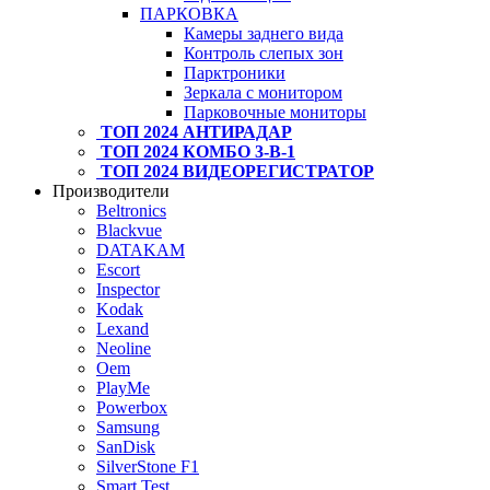
ПАРКОВКА
Камеры заднего вида
Контроль слепых зон
Парктроники
Зеркала с монитором
Парковочные мониторы
ТОП 2024 АНТИРАДАР
ТОП 2024 КОМБО 3-В-1
ТОП 2024 ВИДЕОРЕГИСТРАТОР
Производители
Beltronics
Blackvue
DATAKAM
Escort
Inspector
Kodak
Lexand
Neoline
Oem
PlayMe
Powerbox
Samsung
SanDisk
SilverStone F1
Smart Test