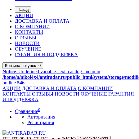
Назад
АКЦИИ
ДОСТАВКА И ОПЛАТА
О КОМПАНИИ
КОНТАКТЫ
ОТЗЫВЫ
НОВОСТИ
ОБУЧЕНИЕ
ГАРАНТИЯ И ПОДДЕРЖКА
Корзина
покупок
: 0
Notice
: Undefined variable: text_catalog_menu in
/home/n/nikol4x4/antiradar.ru/public_html/system/storage/modifi
on line
546
АКЦИИ
ДОСТАВКА И ОПЛАТА
О КОМПАНИИ
КОНТАКТЫ
ОТЗЫВЫ
НОВОСТИ
ОБУЧЕНИЕ
ГАРАНТИЯ
И ПОДДЕРЖКА
0
Сравнение
Авторизация
Регистрация
ПН-ПТ 09-19, СБ,ВС - вых (МСК)