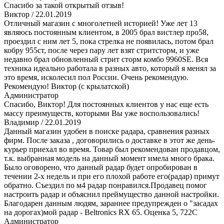
Спасибо за такой открытый отзыв!
Виктор
/ 22.01.2019
Отличный магазин с многолетней историей! Уже лет 13
являюсь постоянным клиентом, в 2005 брал вистлер про58,
проездил с ним лет 5, пока стрелка не появилась, потом брал
кобру 955ст, после через пару лет взят стритсторм, и уже
недавно брал обновленный стрит сторм комбо 9960SE. Вся
техника идеально работала в разных авто, который я менял за
это время, исколесил пол России. Очень рекомендую.
Рекомендую! Виктор (с крылатской)
Администратор
Спасибо, Виктор! Для постоянных клиентов у нас еще есть
массу преимуществ, которыми Вы уже воспользовались!
Владимир
/ 22.01.2019
Данный магазин удобен в поиске радара, сравнения разных
фирм. После заказа , договорились о доставке в этот же день-
курьер приехал во время. Товар был рекомендован продавцом,
т.к. выбранная модель на данный момент имела много брака.
Было оговорено, что данный радар будет опробирован в
течении 2-х недель и при его плохой работе его(радар) примут
обратно. Съездил по м4 радар понравился.Продавец помог
настроить радар и объяснил преймущество данной настройки.
Благодарен данным людям, зараннее предупрежден о "засадах
на дорогах)мой радар - Beltronics RX 65. Оценка 5, 722C
Администратор