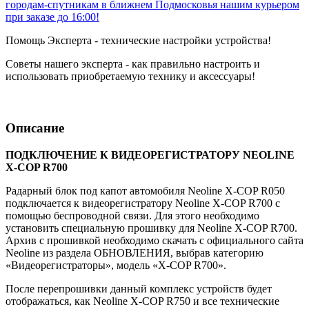
городам-спутникам в ближнем Подмосковья нашим курьером
при заказе до 16:00!
Помощь Эксперта - технические настройки устройства!
Советы нашего эксперта - как правильно настроить и
использовать приобретаемую технику и аксессуары!
Описание
ПОДКЛЮЧЕНИЕ К ВИДЕОРЕГИСТРАТОРУ NEOLINE
X-COP R700
Радарный блок под капот автомобиля Neoline X-COP R050
подключается к видеорегистратору Neoline X-COP R700 с
помощью беспроводной связи. Для этого необходимо
установить специальную прошивку для Neoline X-COP R700.
Архив с прошивкой необходимо скачать с официального сайта
Neoline из раздела ОБНОВЛЕНИЯ, выбрав категорию
«Видеорегистраторы», модель «X-COP R700».
После перепрошивки данный комплекс устройств будет
отображаться, как Neoline X-COP R750 и все технические