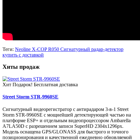
Теги:
Neoline X-COP R050 Сигнатурный радар-детектор
купить с доставкой
Хиты продаж
Хит
Подарок!
Бесплатная доставка
Street Storm STR-9960SE
Сигнатурный видеорегистратор с антирадаром 3-в-1 Street
Storm STR-9960SE с мощнейшей детектирующей частью на
платформе ESP+ и отдельным видеопроцессором Ambarella
A7LA50D c разрешением записи SuperHD 2304х1296px.
Модель оснащена GPS/GLONASS для быстрого и точного
позиционирования и качественной ежедневно обновляемой