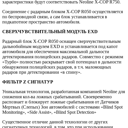
характеристики будут соответствовать Neoline X-COP R750.
Соединение с радарным блоком X-COP R050 осуществляется
по беспроводной связи, а сам блок устанавливается в
подкапотное пространство автомобиля.
СВЕРХЧУВСТВИТЕЛЬНЫЙ МОДУЛЬ EXD
Радарный блок Х-СОР R050 оснащен сверхчувствительным
дальнобойным модулем EXD и устанавливается под капот
автомобиля для обеспечения максимальной дальности
детектирования полицейских радаров. Совместно с режимом
«Турбо» полностью раскрывает свой потенциал в дальности
обнаружения полицейских радаров, в т.ч. маломощных
радаров при детектировании «в спину».
ФИЛЬТР Z СИГНАТУР
Уникальная технология, разработанная компанией Neoline для
снижения кол-ва ложных срабатываний. Своевременно
распознает и блокирует ложные срабатывания от Датчиков
Мертвых (Слепых) Зон автомобилей с системами «Blind Spot
Monitoring», «Side Assist», «Blind Spot Detection»
Существенное отличие данной технологии от других
сигнатурных технологий, в том, что при использовании