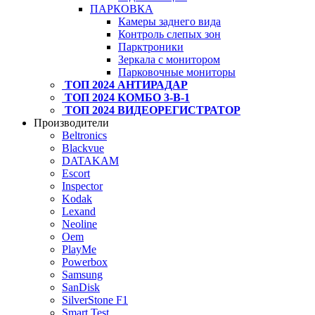
ПАРКОВКА
Камеры заднего вида
Контроль слепых зон
Парктроники
Зеркала с монитором
Парковочные мониторы
ТОП 2024 АНТИРАДАР
ТОП 2024 КОМБО 3-В-1
ТОП 2024 ВИДЕОРЕГИСТРАТОР
Производители
Beltronics
Blackvue
DATAKAM
Escort
Inspector
Kodak
Lexand
Neoline
Oem
PlayMe
Powerbox
Samsung
SanDisk
SilverStone F1
Smart Test