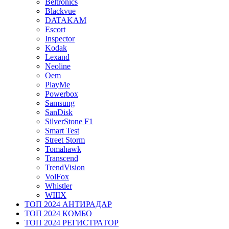
Beltronics
Blackvue
DATAKAM
Escort
Inspector
Kodak
Lexand
Neoline
Oem
PlayMe
Powerbox
Samsung
SanDisk
SilverStone F1
Smart Test
Street Storm
Tomahawk
Transcend
TrendVision
VolFox
Whistler
WIIIX
ТОП 2024 АНТИРАДАР
ТОП 2024 КОМБО
ТОП 2024 РЕГИСТРАТОР