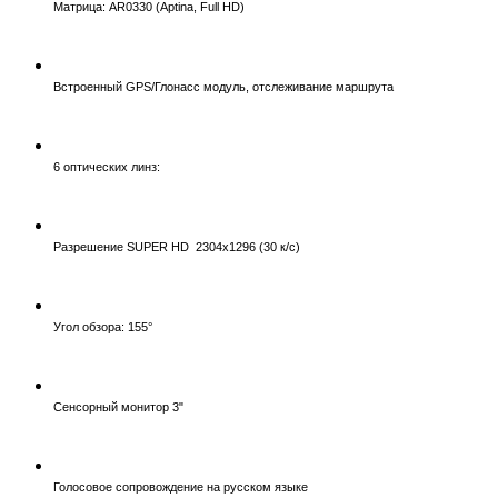
Матрица: AR0330 (Aptina, Full HD)
Встроенный GPS/Глонасс модуль, отслеживание маршрута
6 оптических линз:
Разрешение SUPER HD 2304х1296 (30 к/с)
Угол обзора: 155°
Сенсорный монитор 3"
Голосовое сопровождение на русском языке