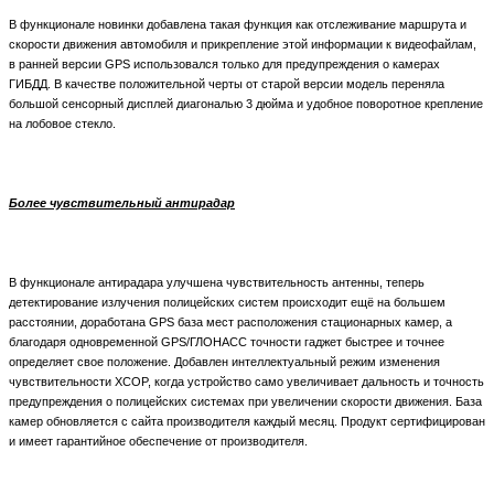
В функционале новинки добавлена такая функция как отслеживание маршрута и
скорости движения автомобиля и прикрепление этой информации к видеофайлам,
в ранней версии GPS использовался только для предупреждения о камерах
ГИБДД. В качестве положительной черты от старой версии модель переняла
большой сенсорный дисплей диагональю 3 дюйма и удобное поворотное крепление
на лобовое стекло.
Более чувствительный антирадар
В функционале антирадара улучшена чувствительность антенны, теперь
детектирование излучения полицейских систем происходит ещё на большем
расстоянии, доработана GPS база мест расположения стационарных камер, а
благодаря одновременной GPS/ГЛОНАСС точности гаджет быстрее и точнее
определяет свое положение. Добавлен интеллектуальный режим изменения
чувствительности XCOP, когда устройство само увеличивает дальность и точность
предупреждения о полицейских системах при увеличении скорости движения. База
камер обновляется с сайта производителя каждый месяц. Продукт сертифицирован
и имеет гарантийное обеспечение от производителя.