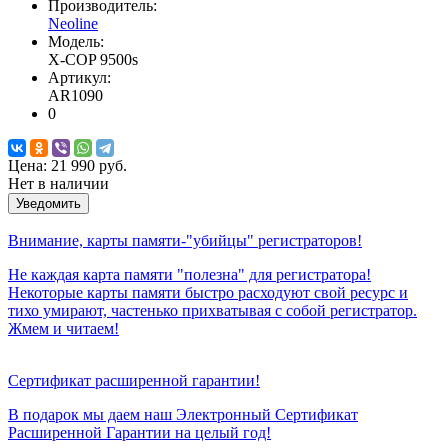
Производитель:
Neoline
Модель:
X-COP 9500s
Артикул:
AR1090
0
Цена:
21 990 руб.
Нет в наличии
Уведомить
Внимание, карты памяти-"убийцы" регистраторов!
Не каждая карта памяти "полезна" для регистратора!
Некоторые карты памяти быстро расходуют свой ресурс и
тихо умирают, частенько прихватывая с собой регистратор.
Жмем и читаем!
Сертификат расширенной гарантии!
В подарок мы даем наш Электронный Сертификат
Расширенной Гарантии на целый год!