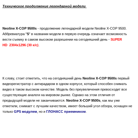
Техническое продолжение легендарной модели
Neоline X-COP 9500s
- продолжение легендарной модели Neоline X-COP 9500.
Аббревиатура "
S
" в названии модели в первую очередь означает возможность
вести съемку в самом высоком разрешении на сегодняшний день -
SUPER
HD 2304х1296 (30 к/с)
.
К слову, стоит отметить, что на сегодняшний день
Neоline X-COP 9500s
первый
видеорегистратор с антирадаром в одном корпусе, который способен снимать
видео в таком высоком качестве. Модель без преувеличения превосходит все
существующие аналоги на мировом рынке. Однако на этом отличия от
предыдущей модели не заканчиваются.
Neоline X-COP 9500s
, как мы уже
отметили, снимает с лучшим качеством, имеет больший угол обзора, оснащен не
только
GPS модулем
, но и
ГЛОНАСС приемником
.