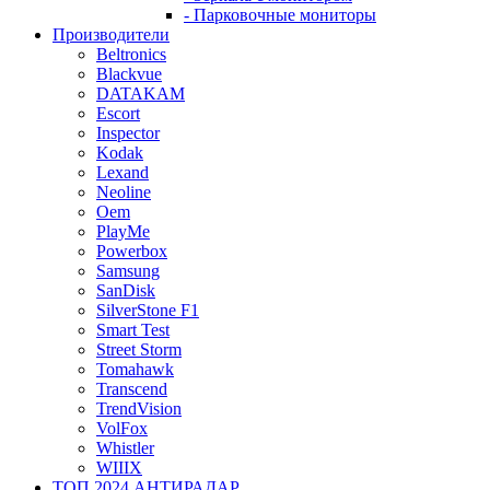
- Парковочные мониторы
Производители
Beltronics
Blackvue
DATAKAM
Escort
Inspector
Kodak
Lexand
Neoline
Oem
PlayMe
Powerbox
Samsung
SanDisk
SilverStone F1
Smart Test
Street Storm
Tomahawk
Transcend
TrendVision
VolFox
Whistler
WIIIX
ТОП 2024 АНТИРАДАР