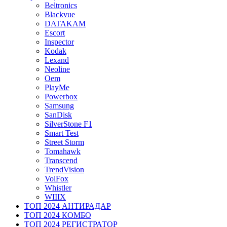
Beltronics
Blackvue
DATAKAM
Escort
Inspector
Kodak
Lexand
Neoline
Oem
PlayMe
Powerbox
Samsung
SanDisk
SilverStone F1
Smart Test
Street Storm
Tomahawk
Transcend
TrendVision
VolFox
Whistler
WIIIX
ТОП 2024 АНТИРАДАР
ТОП 2024 КОМБО
ТОП 2024 РЕГИСТРАТОР