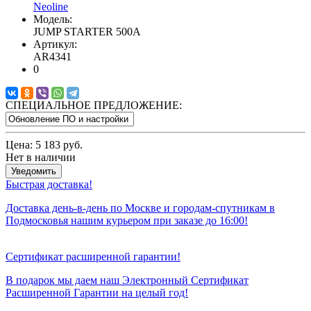
Neoline
Модель:
JUMP STARTER 500A
Артикул:
AR4341
0
СПЕЦИАЛЬНОЕ ПРЕДЛОЖЕНИЕ:
Цена:
5 183 руб.
Нет в наличии
Уведомить
Быстрая доставка!
Доставка день-в-день по Москве и городам-спутникам в
Подмосковья нашим курьером при заказе до 16:00!
Сертификат расширенной гарантии!
В подарок мы даем наш Электронный Сертификат
Расширенной Гарантии на целый год!