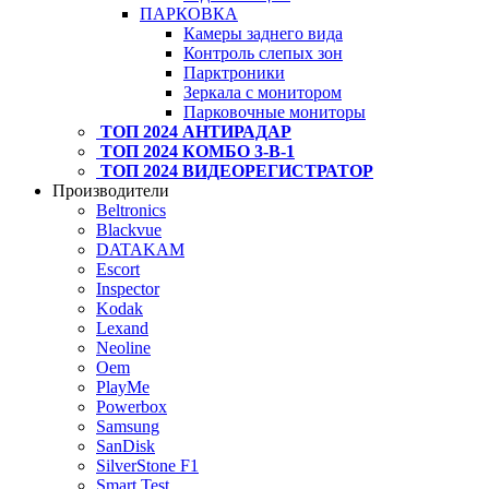
ПАРКОВКА
Камеры заднего вида
Контроль слепых зон
Парктроники
Зеркала с монитором
Парковочные мониторы
ТОП 2024 АНТИРАДАР
ТОП 2024 КОМБО 3-В-1
ТОП 2024 ВИДЕОРЕГИСТРАТОР
Производители
Beltronics
Blackvue
DATAKAM
Escort
Inspector
Kodak
Lexand
Neoline
Oem
PlayMe
Powerbox
Samsung
SanDisk
SilverStone F1
Smart Test