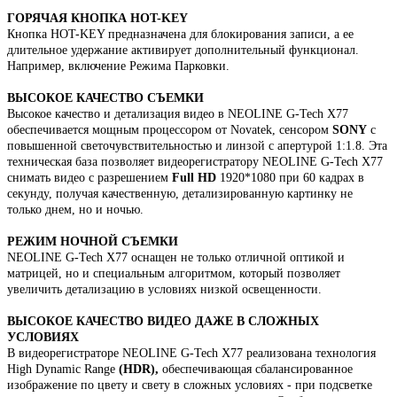
ГОРЯЧАЯ КНОПКА HOT-KEY
Кнопка HOT-KEY предназначена для блокирования записи, а ее
длительное удержание активирует дополнительный функционал.
Например, включение Режима Парковки.
ВЫСОКОЕ КАЧЕСТВО СЪЕМКИ
Высокое качество и детализация видео в NEOLINE G-Tech X77
обеспечивается мощным процессором от Novatek, сенсором
SONY
с
повышенной светочувствительностью и линзой с апертурой 1:1.8. Эта
техническая база позволяет видеорегистратору NEOLINE G-Tech X77
снимать видео с разрешением
Full HD
1920*1080 при 60 кадрах в
секунду, получая качественную, детализированную картинку не
только днем, но и ночью.
РЕЖИМ НОЧНОЙ СЪЕМКИ
NEOLINE G-Tech X77 оснащен не только отличной оптикой и
матрицей, но и специальным алгоритмом, который позволяет
увеличить детализацию в условиях низкой освещенности.
ВЫСОКОЕ КАЧЕСТВО ВИДЕО ДАЖЕ В СЛОЖНЫХ
УСЛОВИЯХ
В видеорегистраторе NEOLINE G-Tech X77 реализована технология
High Dynamic Range
(HDR),
обеспечивающая сбалансированное
изображение по цвету и свету в сложных условиях - при подсветке