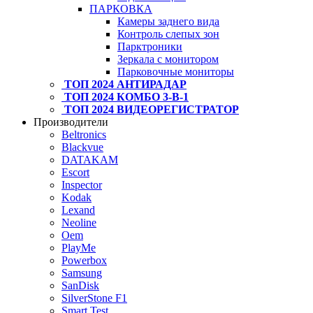
ПАРКОВКА
Камеры заднего вида
Контроль слепых зон
Парктроники
Зеркала с монитором
Парковочные мониторы
ТОП 2024 АНТИРАДАР
ТОП 2024 КОМБО 3-В-1
ТОП 2024 ВИДЕОРЕГИСТРАТОР
Производители
Beltronics
Blackvue
DATAKAM
Escort
Inspector
Kodak
Lexand
Neoline
Oem
PlayMe
Powerbox
Samsung
SanDisk
SilverStone F1
Smart Test