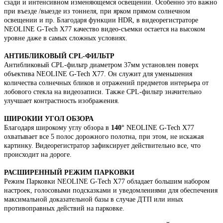
сзади и интенсивном изменяющемся освещении. Особенно это важно
при въезде /выезде из тоннеля, при ярком прямом солнечном
освещении и пр. Благодаря функции HDR, в видеорегистраторе
NEOLINE G-Tech X77 качество видео-съемки остается на высоком
уровне даже в самых сложных условиях.
АНТИБЛИКОВЫЙ CPL-ФИЛЬТР
Антибликовый CPL-фильтр диаметром 37мм установлен поверх
объектива NEOLINE G-Tech X77. Он служит для уменьшения
количества солнечных бликов и отражений предметов интерьера от
лобового стекла на видеозаписи. Также CPL-фильтр значительно
улучшает контрастность изображения.
ШИРОКИИ УГОЛ ОБЗОРА
Благодаря широкому углу обзора в
140°
NEOLINE G-Tech X77
охватывает все 5 полос дорожного полотна, при этом, не искажая
картинку. Видеорегистратор зафиксирует действительно все, что
происходит на дороге.
РАСШИРЕННЫЙ РЕЖИМ ПАРКОВКИ
Режим Парковки NEOLINE G-Tech X77 обладает большим набором
настроек, голосовыми подсказками и уведомлениями для обеспечения
максимальной доказательной базы в случае ДТП или иных
противоправных действий на парковке.