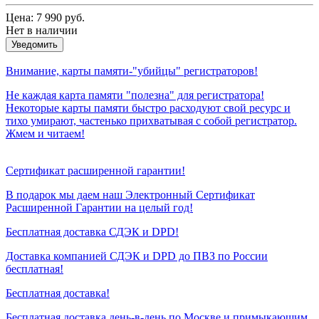
Цена:
7 990 руб.
Нет в наличии
Уведомить
Внимание, карты памяти-"убийцы" регистраторов!
Не каждая карта памяти "полезна" для регистратора!
Некоторые карты памяти быстро расходуют свой ресурс и
тихо умирают, частенько прихватывая с собой регистратор.
Жмем и читаем!
Сертификат расширенной гарантии!
В подарок мы даем наш Электронный Сертификат
Расширенной Гарантии на целый год!
Бесплатная доставка СДЭК и DPD!
Доставка компанией СДЭК и DPD до ПВЗ по России
бесплатная!
Бесплатная доставка!
Бесплатная доставка день-в-день по Москве и примыкающим