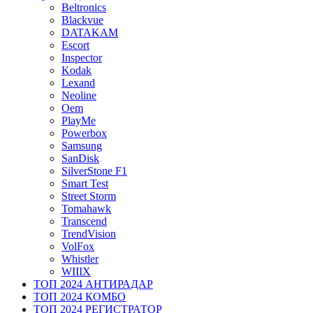
Beltronics
Blackvue
DATAKAM
Escort
Inspector
Kodak
Lexand
Neoline
Oem
PlayMe
Powerbox
Samsung
SanDisk
SilverStone F1
Smart Test
Street Storm
Tomahawk
Transcend
TrendVision
VolFox
Whistler
WIIIX
ТОП 2024 АНТИРАДАР
ТОП 2024 КОМБО
ТОП 2024 РЕГИСТРАТОР