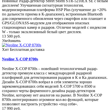
Новинка! Радар-детектор Street Storm STR-5210EX SE с белым
дисплеем! Улучшенная сигнатурная технология,
модернизированная платформа HSP Plus (улучшение до +20%
по дальности приема в К-диапазоне), встроенным Bluetooth
для современного обновления через смартфон или планшет и
GPS/GLONASS-модулем для отображения опасных
стационарных камер и радаров. Отличие моделей с индексом
W - только эксклюзивный белый цвет дисплея.
13 500 руб.
Уведомить
Хит
Бесплатная доставка
Neoline X-COP 8700s
Neoline X-COP 8700s – новейший технологичный радар-
детектор премиум класса с международной радарной
платформой для детектирования радаров в К и Ка диапазонах.
Дизайн X-COP 8700s вобрал в себя элементы хорошо
зарекомендовавших себя моделей X-COP 5700 и 8500 и
сохранил черты фирменного дизайна радар-детекторов
Neoline, которому нет аналогов на рынке. В Neoline X-COP
8700s интегрировано огромное кол-во функций, которые
позволяют настроить устройство «под себя».
17 990 руб.