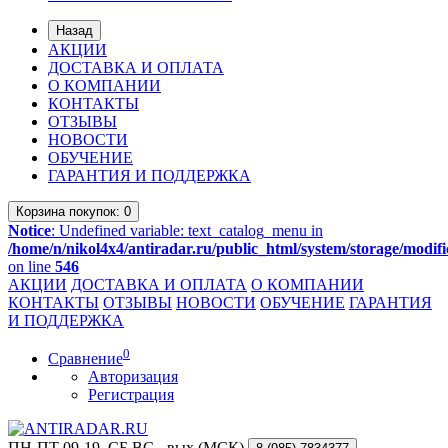
Назад
АКЦИИ
ДОСТАВКА И ОПЛАТА
О КОМПАНИИ
КОНТАКТЫ
ОТЗЫВЫ
НОВОСТИ
ОБУЧЕНИЕ
ГАРАНТИЯ И ПОДДЕРЖКА
Корзина
покупок
: 0
Notice
: Undefined variable: text_catalog_menu in
/home/n/nikol4x4/antiradar.ru/public_html/system/storage/modifi
on line
546
АКЦИИ
ДОСТАВКА И ОПЛАТА
О КОМПАНИИ
КОНТАКТЫ
ОТЗЫВЫ
НОВОСТИ
ОБУЧЕНИЕ
ГАРАНТИЯ
И ПОДДЕРЖКА
0
Сравнение
Авторизация
Регистрация
ПН-ПТ 09-19, СБ,ВС - вых (МСК)