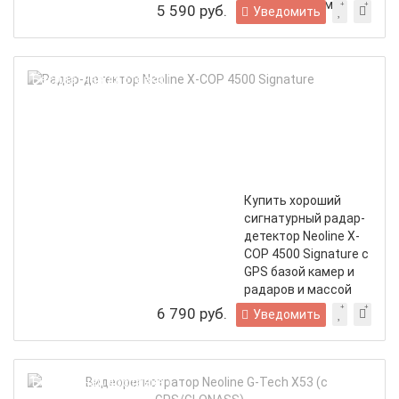
функционалом
5 590 руб.
Уведомить
Радар-
Бесплатная доставка
детектор
Neoline
X-
COP
4500
Signature
Купить хороший
сигнатурный радар-
детектор Neoline X-
COP 4500 Signature с
GPS базой камер и
радаров и массой
настроек
6 790 руб.
Уведомить
Вид
Бесплатная доставка
Neol