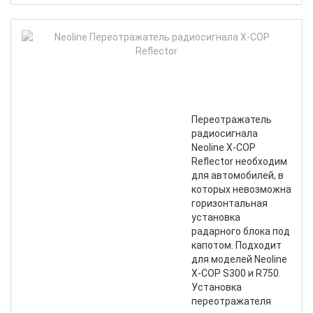
Neol
Пер
рад
X-
COP
Refl
Переотражатель
радиосигнала
Neoline X-COP
Reflector необходим
для автомобилей, в
которых невозможна
горизонтальная
установка
радарного блока под
капотом. Подходит
для моделей Neoline
Х-СОР S300 и R750.
Установка
переотражателя