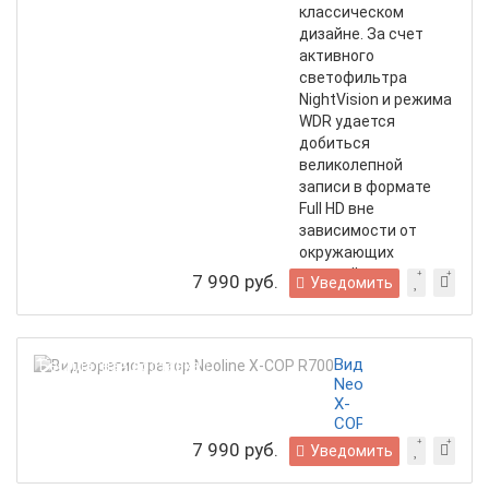
классическом
дизайне. За счет
активного
светофильтра
NightVision и режима
WDR удается
добиться
великолепной
записи в формате
Full HD вне
зависимости от
окружающих
условий
7 990 руб.
Уведомить
Видеорегистратор
Бесплатная доставка
Neoline
X-
COP
R700
7 990 руб.
Уведомить