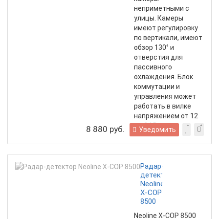
неприметными с
улицы. Камеры
имеют регулировку
по вертикали, имеют
обзор 130° и
отверстия для
пассивного
охлаждения. Блок
коммутации и
управления может
работать в вилке
напряжением от 12
до 24 Вольт.
8 880 руб.
Уведомить
Радар-
детектор
Neoline
X-COP
8500
Neoline X-COP 8500