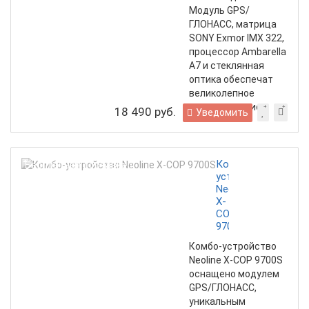
Модуль GPS/
ГЛОНАСС, матрица
SONY Exmor IMX 322,
процессор Ambarella
A7 и стеклянная
оптика обеспечат
великолепное
качество записи
18 490 руб.
Уведомить
Комбо-
Бесплатная доставка
устройство
Neoline
X-
COP
9700S
Комбо-устройство
Neoline X-COP 9700S
оснащено модулем
GPS/ГЛОНАСС,
уникальным