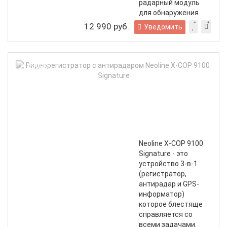
радарный модуль
для обнаружения
СТРЕЛКИ
12 990 руб.
Уведомить
Вид
Подарок!
с
Бесплатная доставка
ант
Neol
X-
COP
910
Sign
Neoline X-COP 9100
Signature - это
устройство 3-в-1
(регистратор,
антирадар и GPS-
информатор)
которое блестяще
справляется со
всеми задачами.