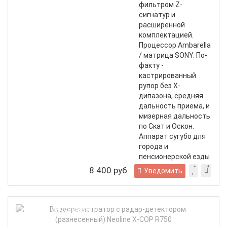
фильтром Z-
сигнатур и
расширенной
комплектацией.
Процессор Ambarella
/ матрица SONY. По-
факту -
кастрированный
рупор без X-
дипазона, средняя
дальность приема, и
мизерная дальность
по Скат и Оскон.
Аппарат сугубо для
города и
пенсионерской езды
по трассе.
8 400 руб.
Уведомить
Вид
Цена при самовывозе!
с