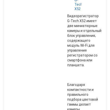
G-
Tech
X52
Видеорегистратор
G-Tech X52 имеет
две миниатюрные
камеры и отдельный
блок управления,
содержащего
модуль Wi-Fi для
управления
регистратором со
смартфона или
планшета.
Благодаря
компактности и
правильного
подбора цветовой
гаммы делает
камеры