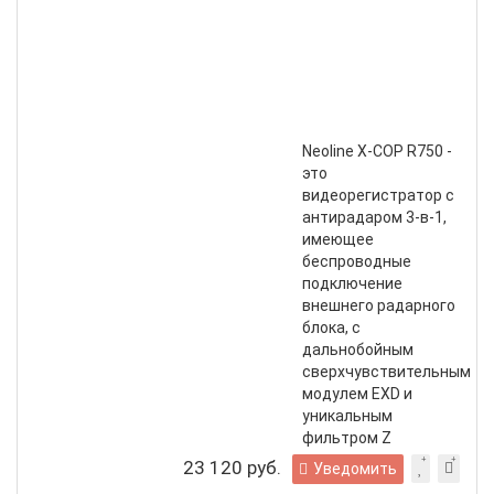
рад
дет
(ра
Neol
X-
COP
R75
Neoline X-COP R750 -
это
видеорегистратор с
антирадаром 3-в-1,
имеющее
беспроводные
подключение
внешнего радарного
блока, с
дальнобойным
сверхчувствительным
модулем EXD и
уникальным
фильтром Z
сигнатур.
23 120 руб.
Уведомить