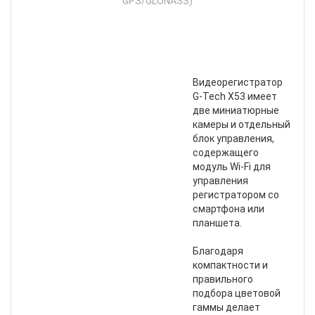
G-
Tec
X53
(c
GPS
Видеорегистратор
G-Tech X53 имеет
две миниатюрные
камеры и отдельный
блок управления,
содержащего
модуль Wi-Fi для
управления
регистратором со
смартфона или
планшета.
Благодаря
компактности и
правильного
подбора цветовой
гаммы делает