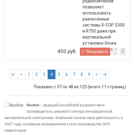
радиосигналов
позволяет
использовать
разнесённые
системы Х-СОР S300
и R750 даже при
вертикальной
установке блока
радар-детектора.
450 руб.
Уведомить
|<
<
1
2
3
4
5
6
7
8
9
>
>|
Показано с 37 по 48 из 125 (всего 11 страниц)
Neoline
– ведущий российский разработчик и
производитель широкого спектра инновационной
автомобильной электроники. Компания начала свою деятельность в
2007 году, основным направлением стало производство GPS-
навигаторов.