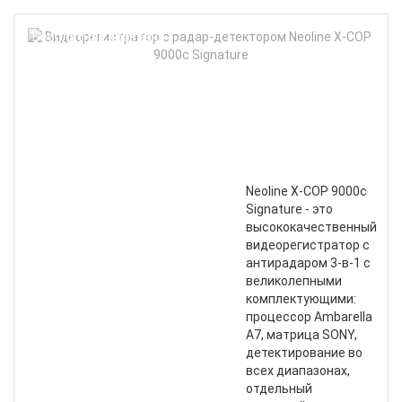
Вид
Бесплатная доставка
с
рад
дет
Neol
X-
COP
900
Sign
Neoline X-COP 9000c
Signature - это
высококачественный
видеорегистратор с
антирадаром 3-в-1 с
великолепными
комплектующими:
процессор Ambarella
A7, матрица SONY,
детектирование во
всех диапазонах,
отдельный