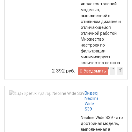
является топовой
моделью,
выполненной в
стильном дизайне и
отличающейся
отличной работой.
Множество
настроек по
фильтрации
минимизируют
количество ложных
срабатываний
2 392 руб.
Уведомить
Видеорегистратор
Цена при самовывозе!
Neoline
Wide
S39
Neoline Wide S39 - это
достойная модель,
выполненная в