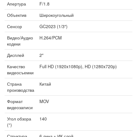
Апертура
F/1.8
Объектив
Широкоугольный
Сенсор
GC2023 (1/3″)
Видео/Аудио
H.264/PCM
кодеки
Дисплей
2″
Качество
Full HD (1920x1080p), HD (1280x720p)
видеосъемки
Страна
Китай
производства
Формат
MOV
видеозаписи
Угол обзора
140
(°)
Структура
6 линз + ИК слой