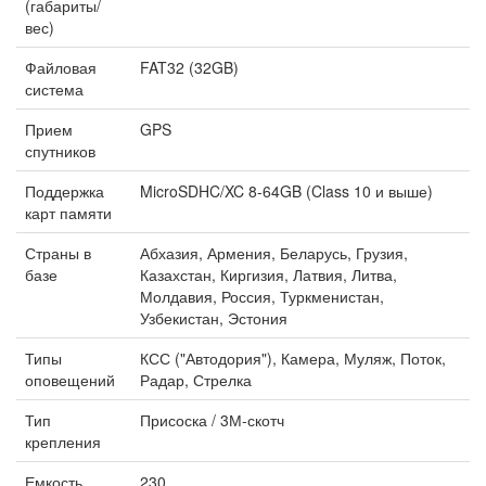
(габариты/
вес)
Файловая
FAT32 (32GB)
система
Прием
GPS
спутников
Поддержка
MicroSDHC/XC 8-64GB (Class 10 и выше)
карт памяти
Страны в
Абхазия, Армения, Беларусь, Грузия,
базе
Казахстан, Киргизия, Латвия, Литва,
Молдавия, Россия, Туркменистан,
Узбекистан, Эстония
Типы
КСС ("Автодория"), Камера, Муляж, Поток,
оповещений
Радар, Стрелка
Тип
Присоска / 3М-скотч
крепления
Емкость
230