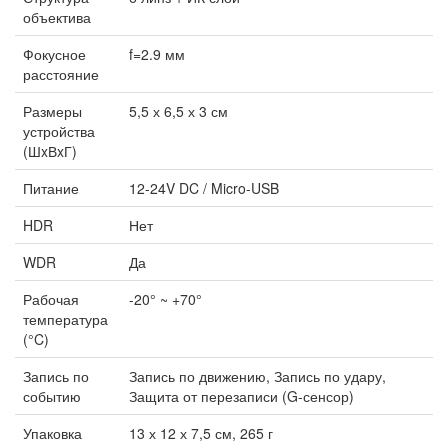
объектива
Фокусное
f=2.9 мм
расстояние
Размеры
5,5 х 6,5 х 3 см
устройства
(ШxВxГ)
Питание
12-24V DC / Micro-USB
HDR
Нет
WDR
Да
Рабочая
-20° ~ +70°
температура
(°C)
Запись по
Запись по движению, Запись по удару,
событию
Защита от перезаписи (G-сенсор)
Упаковка
13 х 12 х 7,5 см, 265 г