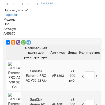
0 отзывов
Производитель:
Inspector
Модель:
Uno
Артикул:
AR5670
Специальная
карта для
Артикул:
Цена:
Количество:
регистратора:
SanDisk
+1
<
>
Extreme PRO
AR1363
700
A2 V30 32 Gb
руб.
SanDisk
+3
<
>
Extreme A2
AR4081
000