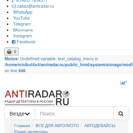
8 (985) 7834377
zakaz@antiradar.ru
WhatsApp
YouTube
Telegram
ВКонтакте
Instagram
Facebook
: 0
Notice
: Undefined variable: text_catalog_menu in
/home/n/nikol4x4/antiradar.ru/public_html/system/storage/modi
on line
546
0
Везде
Главная
ВСЕ ДЛЯ АВТО/МОТО
АВТОДЕВАЙСЫ
Радар детекторы