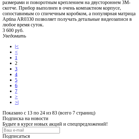
размерами и поворотным креплением на двустороннем 3М-
скотче. Прибор выполнен в очень компактном корпусе,
сопоставимым со спичечным коробком, а популярная матрица
Aptina AR0330 позволяет получать детальные видеозаписи в
любое время суток.
3 600 руб.
Уведомить
|<
<
1
2
3
4
5
6
7
>
>|
Показано с 13 по 24 из 83 (всего 7 страниц)
Подписка на новости
Будьте в курсе новых акций и спецпредложений!
Подписаться