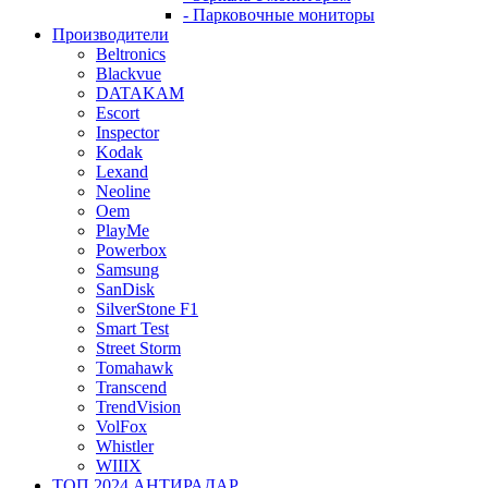
- Парковочные мониторы
Производители
Beltronics
Blackvue
DATAKAM
Escort
Inspector
Kodak
Lexand
Neoline
Oem
PlayMe
Powerbox
Samsung
SanDisk
SilverStone F1
Smart Test
Street Storm
Tomahawk
Transcend
TrendVision
VolFox
Whistler
WIIIX
ТОП 2024 АНТИРАДАР