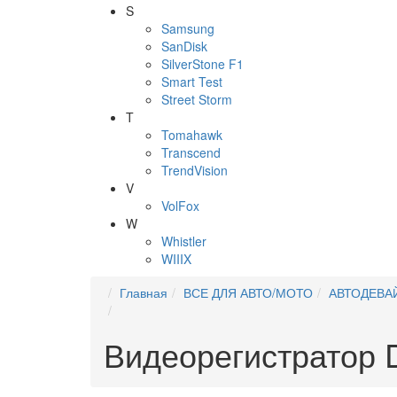
S
Samsung
SanDisk
SilverStone F1
Smart Test
Street Storm
T
Tomahawk
Transcend
TrendVision
V
VolFox
W
Whistler
WIIIX
Главная
ВСЕ ДЛЯ АВТО/МОТО
АВТОДЕВА
Видеорегистратор