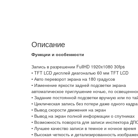
Описание
Функции и особенности
Взято с ANTIRADAR.RU
Запись в разрешении FullHD 1920x1080 30fps
• TFT LCD дисплей диагональю 60 мм TFT LCD
• Авто переворот экрана на 180 градусов
• Изменение яркости задней подсветки экрана
автоматическое приглушение ночью, по освещенно
• Задание постоянной подсветки вручную или по та
• Циклическая запись без потери даже одного кадра
• Вывод скорости движения на экран
• Вывод на экран полной информации о спутниках
• Возможность поворота для записи инспектора ДП
• Лучшее качество записи в темное и ночное время
• Высокая четкость и детализированность изображе