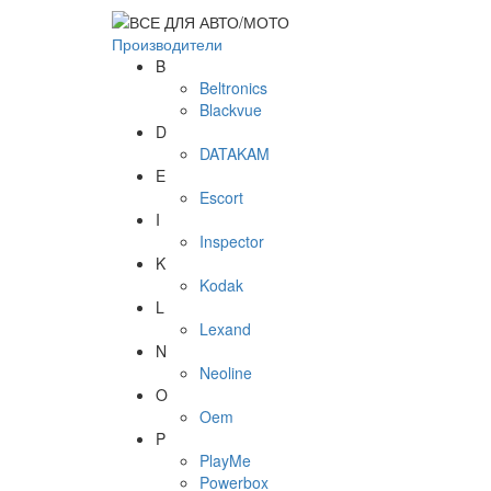
Производители
B
Beltronics
Blackvue
D
DATAKAM
E
Escort
I
Inspector
K
Kodak
L
Lexand
N
Neoline
O
Oem
P
PlayMe
Powerbox