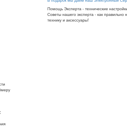
В подарок мы даем наш Электронный Сер
Помощь Эксперта - технические настройки
Советы нашего эксперта - как правильно 
технику и аксессуары!
сти
ймеру
С
ния