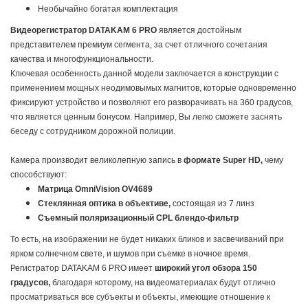
Необычайно богатая комплектация
Видеорегистратор DATAKAM 6 PRO
является достойным
представителем премиум сегмента, за счет отличного сочетания
качества и многофункциональности.
Ключевая особенность данной модели заключается в конструкции с
применением мощных неодимовымых магнитов, которые одновременно
фиксируют устройство и позволяют его разворачивать на 360 градусов,
что является ценным бонусом. Например, Вы легко сможете заснять
беседу с сотрудником дорожной полиции.
Камера производит великолепную запись в
формате
Super
HD,
чему
способствуют:
Матрица OmniVision OV4689
Стеклянная оптика в объективе,
состоящая из 7 линз
Съемный поляризационный CPL блендо-фильтр
То есть, на изображении не будет никаких бликов и засвечиваний при
ярком солнечном свете, и шумов при съемке в ночное время.
Регистратор DATAKAM 6 PRO имеет
широкий угол обзора 150
градусов,
благодаря которому, на видеоматериалах будут отлично
просматриваться все субъекты и объекты, имеющие отношение к