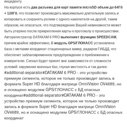
инциденту.
На корпусе есть
два разъема для карт памяти microSD объем до 64Гб
+ 128Гб
, что позволит производить максимально длительную запись и
копировать и сохранять ролики с одного накопителя на другой, таким
образом, не опасаться, что подтверждение Вашей невиновности может
быть утеряно после прикрепления карты к протоколу о происшествии.
Авторегистратор DATAKAM 6 PRO
выполняет функцию
SPEEDCAM
,
причем крайне эффективно
.
В
модуль
GPS/ГЛОНАСС
установлена
база с метками координат стационарных камер, радаров ГИБДД, что
обеспечит заблаговременное предупреждение о приближении к
измерителю. Сигнал будет принят вне зависимости от сложности
условий: окружение военных баз, глухая местность и так далее.
#additional-separator#DATAKAM 6 PRO - это устройство
премиум сегмента, которое не только производит запись в
формате Super HD благодаря матрице OmniVision OV4689, но
и оснащено модулем GPS/ГЛОНАСС с БД опасных
координат#additional-separator#DATAKAM 6 PRO - это
устройство премиум сегмента, которое не только производит
запись в формате Super HD благодаря матрице OmniVision
OV4689, но и оснащено модулем GPS/ГЛОНАСС с БД опасных
координат