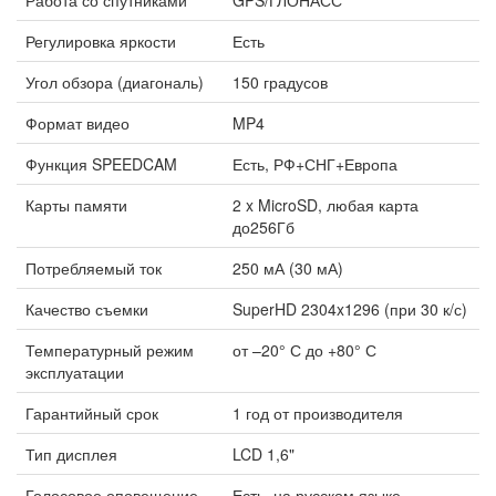
Регулировка яркости
Есть
Угол обзора (диагональ)
150 градусов
Формат видео
MP4
Функция SPEEDCAM
Есть, РФ+СНГ+Европа
Карты памяти
2 x MicroSD, любая карта
до256Гб
Потребляемый ток
250 мА (30 мА)
Качество съемки
SuperHD 2304x1296 (при 30 к/с)
Температурный режим
от –20° С до +80° С
эксплуатации
Гарантийный срок
1 год от производителя
Тип дисплея
LCD 1,6"
Голосовое оповещение
Есть, на русском языке