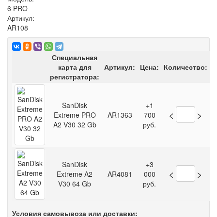
6 PRO
Артикул:
AR108
Специальная
карта для
Артикул:
Цена:
Количество:
регистратора:
SanDisk
+1
<
>
Extreme PRO
AR1363
700
A2 V30 32 Gb
руб.
SanDisk
+3
<
>
Extreme A2
AR4081
000
V30 64 Gb
руб.
Условия самовывоза или доставки: