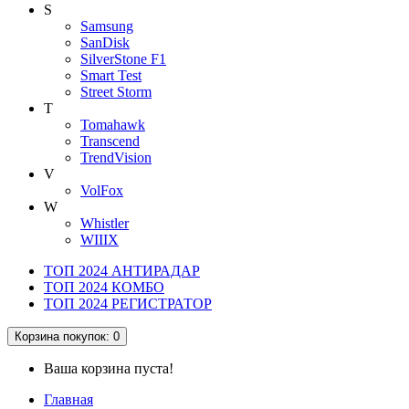
S
Samsung
SanDisk
SilverStone F1
Smart Test
Street Storm
T
Tomahawk
Transcend
TrendVision
V
VolFox
W
Whistler
WIIIX
ТОП 2024 АНТИРАДАР
ТОП 2024 КОМБО
ТОП 2024 РЕГИСТРАТОР
Корзина
покупок
: 0
Ваша корзина пуста!
Главная