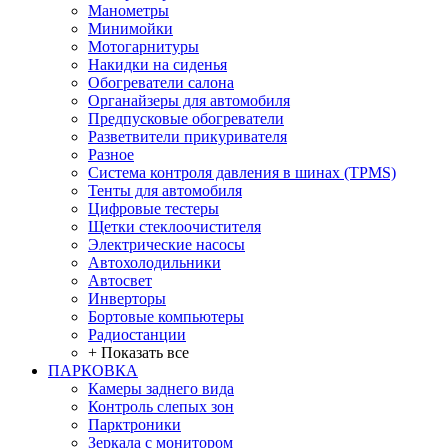
Манометры
Минимойки
Мотогарнитуры
Накидки на сиденья
Обогреватели салона
Органайзеры для автомобиля
Предпусковые обогреватели
Разветвители прикуривателя
Разное
Система контроля давления в шинах (TPMS)
Тенты для автомобиля
Цифровые тестеры
Щетки стеклоочистителя
Электрические насосы
Автохолодильники
Автосвет
Инверторы
Бортовые компьютеры
Радиостанции
+ Показать все
ПАРКОВКА
Камеры заднего вида
Контроль слепых зон
Парктроники
Зеркала с монитором