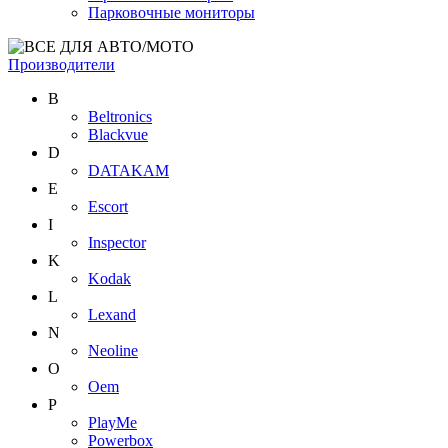
Парковочные мониторы
Производители
B
Beltronics
Blackvue
D
DATAKAM
E
Escort
I
Inspector
K
Kodak
L
Lexand
N
Neoline
O
Oem
P
PlayMe
Powerbox