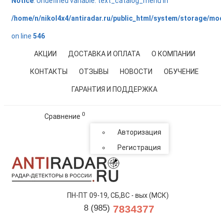
Notice
: Undefined variable: text_catalog_menu in
/home/n/nikol4x4/antiradar.ru/public_html/system/storage/mo
on line
546
АКЦИИ
ДОСТАВКА И ОПЛАТА
О КОМПАНИИ
КОНТАКТЫ
ОТЗЫВЫ
НОВОСТИ
ОБУЧЕНИЕ
ГАРАНТИЯ И ПОДДЕРЖКА
0
Сравнение
Авторизация
Регистрация
ПН-ПТ 09-19, СБ,ВС - вых (МСК)
8 (985)
7834377