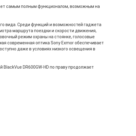
дает самым полным функционалом, возможным на
его вида. Среди функций и возможностей гаджета
смотра маршрута поездки и скорости движения,
рковочный режим охраны на стоянке, голосовые
амая современная оптика Sony Exmor обеспечивает
оступно даже в условиях низкого освещения в
ый BlackVue DR600GW-HD по праву продолжает