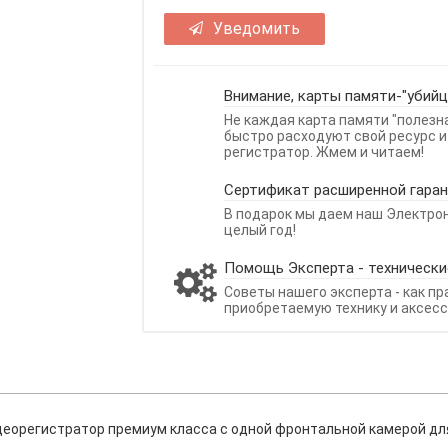
Уведомить
Внимание, карты памяти-"убийц
Не каждая карта памяти "полезн
быстро расходуют свой ресурс и
регистратор. Жмем и читаем!
Сертификат расширенной гаран
В подарок мы даем наш Электро
целый год!
Помощь Эксперта - технически
Советы нашего эксперта - как п
приобретаемую технику и аксесс
деорегистратор премиум класса с одной фронтальной камерой дл