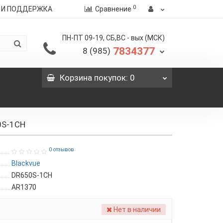
0
Я И ПОДДЕРЖКА
Сравнение
ПН-ПТ 09-19, СБ,ВС - вых (МСК)
7834377
8 (985)
Корзина
покупок
: 0
0S-1CH
0 отзывов
Blackvue
DR650S-1CH
AR1370
Нет в наличии