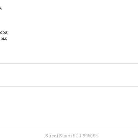
;
;
ора;
ном;