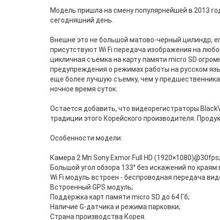
Модель пришла на смену популярнейшей в 2013 г
сегодняшний день.
Внешне это не большой матово-черный цилиндр, е
присутствуют Wi Fi передача изображения на люб
цикличная съемка на карту памяти micro SD огром
предупреждения о режимах работы на русском язы
еще более лучшую съемку, чем у предшественника.
ночное время суток.
Остается добавить, что видеорегистраторы Black
традиции этого Корейского производителя. Проду
Особенности модели:
Камера 2 Мп Sony Exmor Full HD (1920×1080)@30fps
Большой угол обзора 133° без искажений по краям 
Wi Fi модуль встроен - беспроводная передача вид
Встроенный GPS модуль;
Поддержка карт памяти micro SD до 64 Гб;
Наличие G-датчика и режима парковки;
Страна производства Корея.