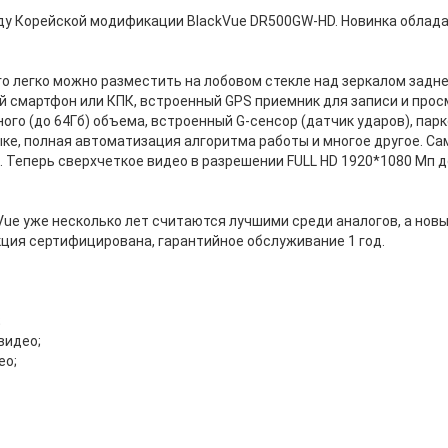
оду Корейской модификации BlackVue DR500GW-HD. Новинка обла
го легко можно разместить на лобовом стекле над зеркалом задн
ой смартфон или КПК, встроенный GPS приемник для записи и про
ного (до 64Гб) объема, встроенный G-сенсор (датчик ударов), па
ке, полная автоматизация алгоритма работы и многое другое. С
 Теперь сверхчеткое видео в разрешении FULL HD 1920*1080 Мп д
Vue уже несколько лет считаются лучшими среди аналогов, а нов
кция сертифицирована, гарантийное обслуживание 1 год.
;
видео;
ео;