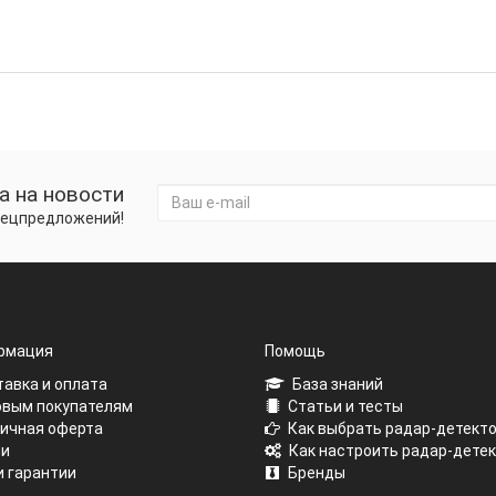
а на новости
спецпредложений!
рмация
Помощь
авка и оплата
База знаний
вым покупателям
Статьи и тесты
ичная оферта
Как выбрать радар-детект
ии
Как настроить радар-дете
 гарантии
Бренды