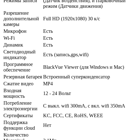
Режимы записи
(Датчик воздействия), и Парковочный
режим (Датчики движения)
Разрешение
дополнительной
Full HD (1920x1080) 30 к/с
камеры
Микрофон
Есть
Wi-Fi
Есть
Динамик
Есть
Светодиодный
Есть (запись,gps,wifi)
индикатор
Программное
BlackVue Viewer (для Windows и Mac)
обеспечение
Резервная батарея
Встроенный суперконденсатор
Сжатие видео
MP4
Входная
12 - 24 Вольт
мощность
Потребление
С выкл. wifi 300mA, с вкл. wifi 350mA
электроэнергии
Сертификаты
KC, FCC, CE, RoHS, WEEE
Поддержка
Нет
функции cloud
Количество