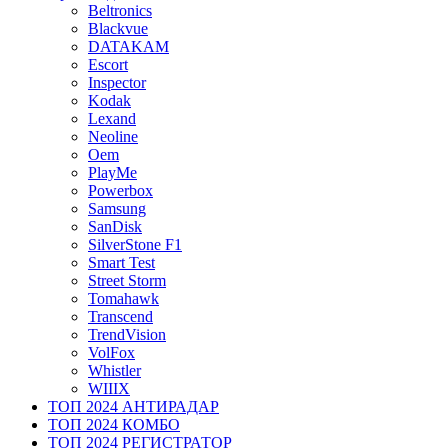
Beltronics
Blackvue
DATAKAM
Escort
Inspector
Kodak
Lexand
Neoline
Oem
PlayMe
Powerbox
Samsung
SanDisk
SilverStone F1
Smart Test
Street Storm
Tomahawk
Transcend
TrendVision
VolFox
Whistler
WIIIX
ТОП 2024 АНТИРАДАР
ТОП 2024 КОМБО
ТОП 2024 РЕГИСТРАТОР