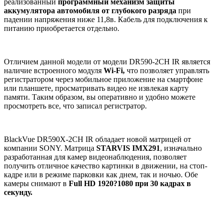
реализованный
программный механизм защиты
аккумулятора автомобиля от глубокого разряда
при
падении напряжения ниже 11,8в. Кабель для подключения к
питанию приобретается отдельно.
Отличием данной модели от модели DR590-2CH IR является
наличие встроенного модуля
Wi-Fi,
что позволяет управлять
регистратором через мобильное приложение на смартфоне
или планшете, просматривать видео не извлекая карту
памяти. Таким образом, вы оперативно и удобно можете
просмотреть все, что записал регистратор.
BlackVue DR590X-2CH IR обладает новой матрицей от
компании SONY. Матрица
STARVIS IMX291
, изначально
разработанная для камер видеонаблюдения, позволяет
получить отличное качество картинки в движении, на стоп-
кадре или в режиме парковки как днем, так и ночью. Обе
камеры снимают в
Full HD 1920?1080 при 30 кадрах в
секунду.