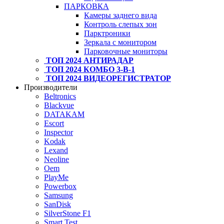
ПАРКОВКА
Камеры заднего вида
Контроль слепых зон
Парктроники
Зеркала с монитором
Парковочные мониторы
ТОП 2024 АНТИРАДАР
ТОП 2024 КОМБО 3-В-1
ТОП 2024 ВИДЕОРЕГИСТРАТОР
Производители
Beltronics
Blackvue
DATAKAM
Escort
Inspector
Kodak
Lexand
Neoline
Oem
PlayMe
Powerbox
Samsung
SanDisk
SilverStone F1
Smart Test