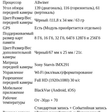
Процессор
Allwiner
Угол обзора
139 (диагональ), 116 (горизонталь), 61
передней камеры
(вертикаль)
Цвет/Размер/Вес
Чёрный /111,8 х 34 мм / 63 гр
передней камеры
GPS
Есть (Модуль приобретается отдельно)
Поддерживаемый
размер карт
8 Гб, 16 Гб, 32 Гб, 64Гб 128Гб и 256Гб
памяти
Цвет/Размер/Вес
дополнительной
Черный/67 мм x 25 мм / 21г.
камеры
Матрица
Sony Starvis IMX291
передней камеры
Управление
Wi-Fi (вкл/выкл)/форматирование
Разрешение
Full HD (1920x1080) 30 к/с
передней камеры
Мобильное
BlackVue (Android, iOS)
приложение
Рабочие
От -30до + 70
температуры
Стандартная запись + Событийная запись