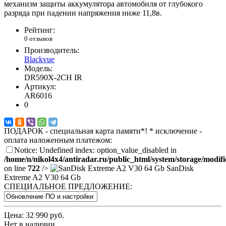
механизм защиты аккумулятора автомобиля от глубокого
разряда при падении напряжения ниже 11,8в.
Рейтинг:
0 отзывов
Производитель:
Blackvue
Модель:
DR590X-2CH IR
Артикул:
AR6016
0
ПОДАРОК - специальная карта памяти*! * исключение -
оплата наложенным платежом:
Notice: Undefined index: option_value_disabled in
/home/n/nikol4x4/antiradar.ru/public_html/system/storage/modifi
on line
722
/>
SanDisk
Extreme A2 V30 64 Gb
СПЕЦИАЛЬНОЕ ПРЕДЛОЖЕНИЕ:
Цена:
32 990 руб.
Нет в наличии