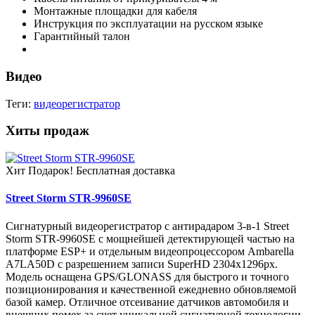
Монтажные площадки для кабеля
Инструкция по эксплуатации на русском языке
Гарантийный талон
Видео
Теги:
видеорегистратор
Хиты продаж
Хит
Подарок!
Бесплатная доставка
Street Storm STR-9960SE
Сигнатурный видеорегистратор с антирадаром 3-в-1 Street
Storm STR-9960SE с мощнейшей детектирующей частью на
платформе ESP+ и отдельным видеопроцессором Ambarella
A7LA50D c разрешением записи SuperHD 2304х1296px.
Модель оснащена GPS/GLONASS для быстрого и точного
позиционирования и качественной ежедневно обновляемой
базой камер. Отличное отсеивание датчиков автомобиля и
внешних помех за счет уникальной сигнатурной технологии.