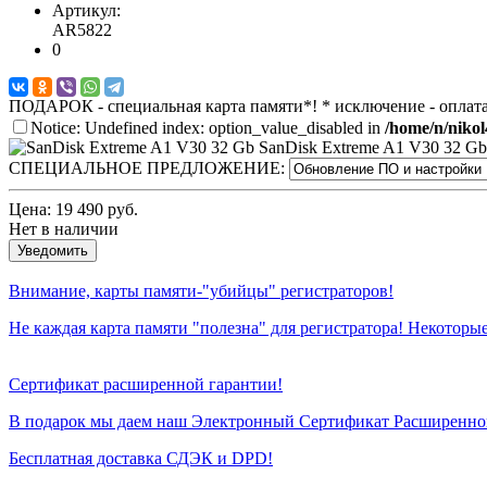
Артикул:
AR5822
0
ПОДАРОК - специальная карта памяти*! * исключение - опла
Notice: Undefined index: option_value_disabled in
/home/n/nikol
SanDisk Extreme A1 V30 32 Gb
СПЕЦИАЛЬНОЕ ПРЕДЛОЖЕНИЕ:
Цена:
19 490 руб.
Нет в наличии
Уведомить
Внимание, карты памяти-"убийцы" регистраторов!
Не каждая карта памяти "полезна" для регистратора! Некоторы
Сертификат расширенной гарантии!
В подарок мы даем наш Электронный Сертификат Расширенной
Бесплатная доставка СДЭК и DPD!