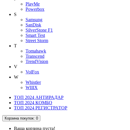
PlayMe
Powerbox
S
Samsung
SanDisk
SilverStone F1
Smart Test
Street Storm
T
Tomahawk
Transcend
TrendVision
V
VolFox
W
Whistler
WIIIX
ТОП 2024 АНТИРАДАР
ТОП 2024 КОМБО
ТОП 2024 РЕГИСТРАТОР
Корзина
покупок
: 0
Ваша корзина пуста!