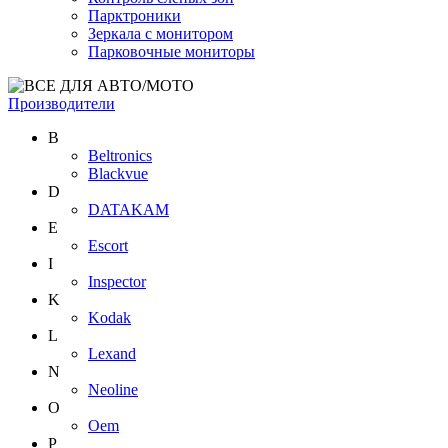
Парктроники
Зеркала с монитором
Парковочные мониторы
Производители
B
Beltronics
Blackvue
D
DATAKAM
E
Escort
I
Inspector
K
Kodak
L
Lexand
N
Neoline
O
Oem
P