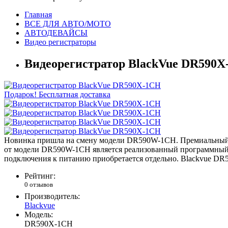
Главная
ВСЕ ДЛЯ АВТО/МОТО
АВТОДЕВАЙСЫ
Видео регистраторы
Видеорегистратор BlackVue DR590
Подарок!
Бесплатная доставка
Новинка пришла на смену модели DR590W-1CH. Премиальный к
от модели DR590W-1CH является реализованный программный м
подключения к питанию приобретается отдельно. Blackvue D
Рейтинг:
0 отзывов
Производитель:
Blackvue
Модель:
DR590X-1CH