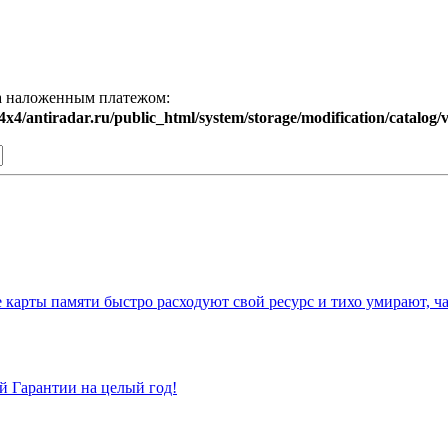
та наложенным платежом:
4x4/antiradar.ru/public_html/system/storage/modification/catalog/
е карты памяти быстро расходуют свой ресурс и тихо умирают, ч
 Гарантии на целый год!