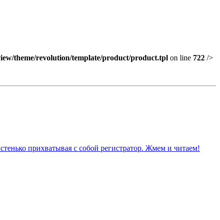
view/theme/revolution/template/product/product.tpl
on line
722
/>
астенько прихватывая с собой регистратор. Жмем и читаем!