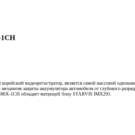
X-1CH
орейский видеорегистратор, является самой массовой однокам
еханизм защиты аккумулятора автомобиля от глубокого разряда
R590X-1CH обладает матрицей Sony STARVIS IMX291.