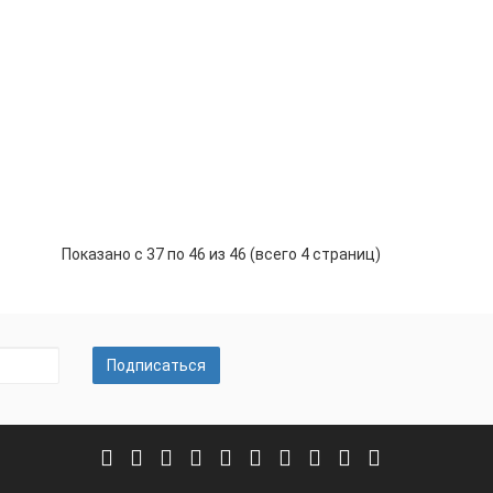
 Starter 850A составляет 20 000мАч, что
ков двигателя. Отличный запас для тех, кто
природе. Инженерные решения в NEOLINE Jump
нзиновые и дизельные двигатели до 10.5л* и 9л*
8 990 руб.
Уведомить
Показано с 37 по 46 из 46 (всего 4 страниц)
Подписаться