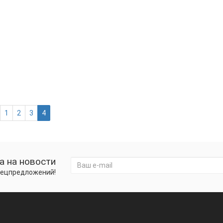
Neoline JUMP STARTER 850A
латная доставка
Емкость аккумулятора NEOLINE Jump
позволяет осуществить до 30 запус
предпочитает проводить время на 
Starter 850A позволят запускать бе
соответственно.
1
2
3
4
а на новости
спецпредложений!