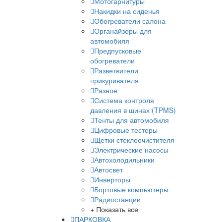
Мотогарнитуры
Накидки на сиденья
Обогреватели салона
Органайзеры для
автомобиля
Предпусковые
обогреватели
Разветвители
прикуривателя
Разное
Система контроля
давления в шинах (TPMS)
Тенты для автомобиля
Цифровые тестеры
Щетки стеклоочистителя
Электрические насосы
Автохолодильники
Автосвет
Инверторы
Бортовые компьютеры
Радиостанции
+ Показать все
ПАРКОВКА