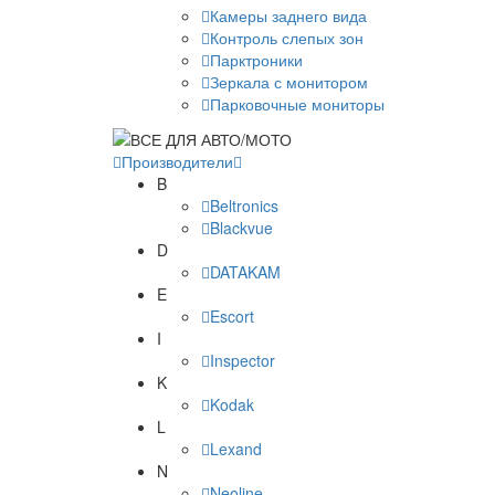
Камеры заднего вида
Контроль слепых зон
Парктроники
Зеркала с монитором
Парковочные мониторы
Производители
B
Beltronics
Blackvue
D
DATAKAM
E
Escort
I
Inspector
K
Kodak
L
Lexand
N
Neoline