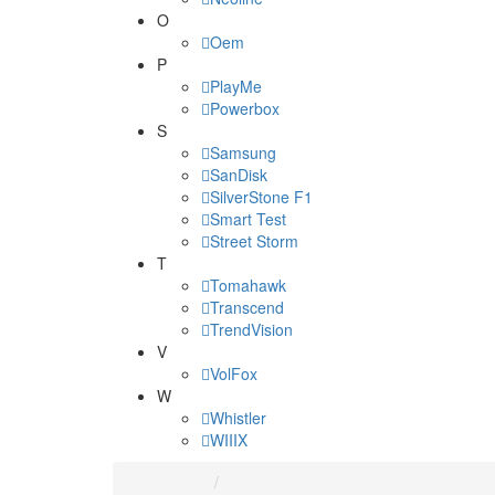
O
Oem
P
PlayMe
Powerbox
S
Samsung
SanDisk
SilverStone F1
Smart Test
Street Storm
T
Tomahawk
Transcend
TrendVision
V
VolFox
W
Whistler
WIIIX