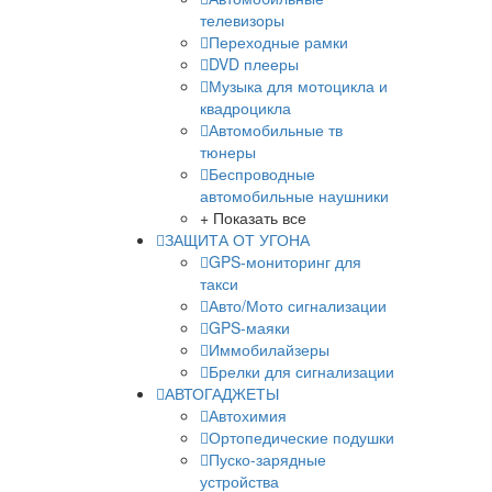
телевизоры
Переходные рамки
DVD плееры
Музыка для мотоцикла и
квадроцикла
Автомобильные тв
тюнеры
Беспроводные
автомобильные наушники
+ Показать все
ЗАЩИТА ОТ УГОНА
GPS-мониторинг для
такси
Авто/Мото сигнализации
GPS-маяки
Иммобилайзеры
Брелки для сигнализации
АВТОГАДЖЕТЫ
Автохимия
Ортопедические подушки
Пуско-зарядные
устройства