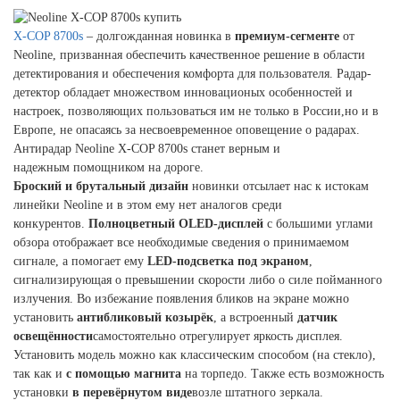
X-COP 8700s
– долгожданная новинка в
премиум-сегменте
от
Neoline, призванная обеспечить качественное решение в области
детектирования и обеспечения комфорта для пользователя. Радар-
детектор обладает множеством инновационых особенностей и
настроек, позволяющих пользоваться им не только в России,но и в
Европе, не опасаясь за несвоевременное оповещение о радарах.
Антирадар Neoline X-COP 8700s станет верным и
надежным помощником на дороге.
Броский и брутальный дизайн
новинки отсылает нас к истокам
линейки Neoline и в этом ему нет аналогов среди
конкурентов.
Полноцветный OLED-дисплей
с большими углами
обзора отображает все необходимые сведения о принимаемом
сигнале, а помогает ему
LED-подсветка под экраном
,
сигнализирующая о превышении скорости либо о силе пойманного
излучения. Во избежание появления бликов на экране можно
установить
антибликовый козырёк
, а встроенный
датчик
освещённости
самостоятельно отрегулирует яркость дисплея.
Установить модель можно как классическим способом (на стекло),
так как и
с помощью магнита
на торпедо. Также есть возможность
установки
в перевёрнутом виде
возле штатного зеркала.