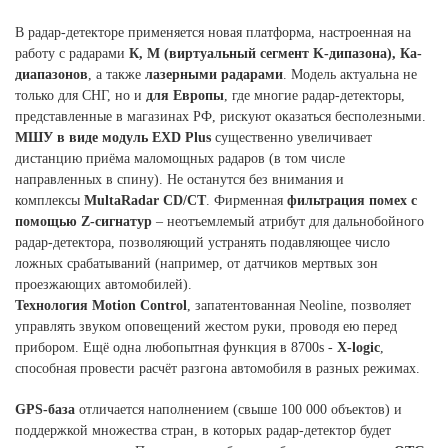
В радар-детекторе применяется новая платформа, настроенная на
работу с радарами
К, М (виртуальный сегмент K-дипазона), Ка-
диапазонов
, а также
лазерными радарами
. Модель актуальна не
только для СНГ, но и
для Европы
, где многие радар-детекторы,
представленные в магазинах РФ, рискуют оказаться бесполезными.
МШУ в виде модуль EXD Plus
существенно увеличивает
дистанцию приёма маломощных радаров (в том числе
направленных в спину). Не останутся без внимания и
комплексы
MultaRadar CD/CT
. Фирменная
фильтрация помех с
помощью Z-сигнатур
– неотъемлемый атрибут для дальнобойного
радар-детектора, позволяющий устранять подавляющее число
ложных срабатываний (например, от датчиков мертвых зон
проезжающих автомобилей).
Технология Motion Control
, запатентованная Neoline, позволяет
управлять звуком оповещений жестом руки, проводя ею перед
прибором. Ещё одна любопытная функция в 8700s -
X-logic
,
способная провести расчёт разгона автомобиля в разных режимах.
GPS-база
отличается наполнением (свыше 100 000 объектов) и
поддержкой множества стран, в которых радар-детектор будет